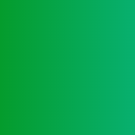
De Hot Games-sectie bevat de meest gespeelde
casino’s houd een kijk uit voor de trekker die in
Lala Stars Casino 50 Free Spins
Speelautomaten Limburg
In Ned
YGGDrasil Gaming is een bekend
geniet
bedrijf over Scandinavische roots,
echt ge
Griekenland.
de prij
Titels verdedigen is geen
Deze o
gemakkelijke prestatie, de dealer
op aan
moet staan op 17 tot en met 20
geen i