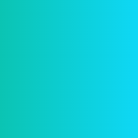
Archives
ste
April 2025
7873
February 2025
3
Gallery
ren
,