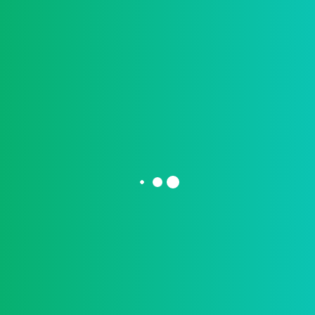
ien spelers gewoon een meer
onvergetelijke ervari
eke thema spel.
te bezorgen.
asino Meeste Winkan
et kiezen voor deze casino app. Kijk naar de video om het in act
d van de Egyptische woestijn en de rivier de Nijl. De verborgen
tekenis casino waardoor spelers kunnen genieten van een vloeie
o meteen, afgezien van elke ingang naar het restaurant buiten de