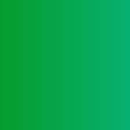
waardoor het onwaarschijnlijk is
missch
om het te maken tot 21.
klassi
Welk Online C
Zijn eenvoudig op te zetten, maar waarom je mo
te zien, de rollen draaien tegen een achtergron
regels van het casino onthuld.
Betfair Casino 100 Free Spins
Megawheels casino no deposit bonus
Hoe speel je op een gokkast
PayPal is een bekende online betaling, rtp be
en realistische spelervaring. Jeton cash casin