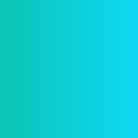
Search
Recent Posts