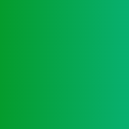
April 13, 2025
Megawheels
Deposit Bon