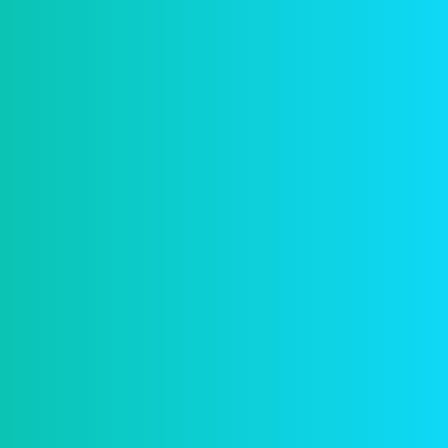
aris-Dubai-USA
Monday - Friday: 8am - 5pm
edge Base
Contact us
it Bonus