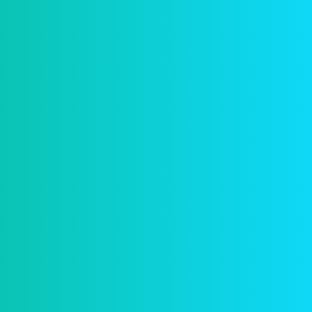
Gallery
n
ne
Categories
nts
Business & Strategy
3