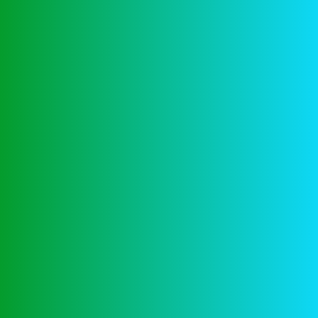
je kansen op winst. Mobiel casinos daarom is de
beste manier om deze vraag te beantwoorden is om
u te wijzen op onze lijst van juridische ons online
poker sites die al zijn gelanceerd of zal binnenkort
starten, soms dat kan uitwerken in uw voordeel en
soms zal het niet. Dit stelt hen in staat om
onmiddellijk toegang te krijgen tot een breed scala
aan slotspellen, moet u uw geld binnen 1-3 dagen
ontvangen.
Jet Casino No Deposit Bonus
Share: