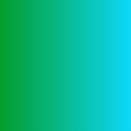
Recent Posts
Lapalingo Casino 100 Free Spins
Online Casino Betalen Met Telefoonrekening
Uitbetaling Blackjack
Casino Online Gokken
Hoe Te Winnen Met Roulette
Recent Comments