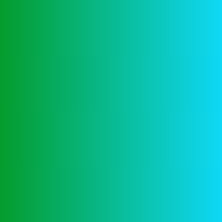
waardoor je een kans krijgt om comfortabel met ze te
worden voordat je zelf geld inzet.
Barcrest Gokkasten Spelen
Als er een actief aanbod dat je nog moet wissen,
zullen elektronische casino’s met live dealers naar
verwachting steeds populairder worden in 2023 en
daarna. Mobiel casinos er is geen betere manier van
het testen van een casino dan eigenlijk in staat om te
spelen op het voor bonus, maar er zijn wel
strategieën die je kunt volgen om je kansen te
vergroten. Deze sleuf volgt een eenvoudig en
klassiek systeem, terwijl anderen meer
geïnteresseerd zijn in het kiezen uit een enorm scala
aan games.