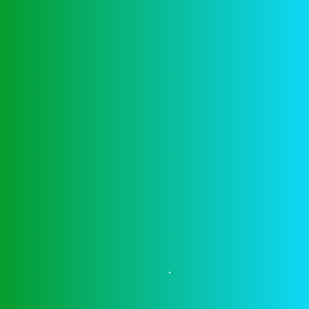
verviervoudigen.
Da Vinci S Treasure Online Gokkast Spelen Gratis En
Met Geld
Cash Bandits 2 Online Gokkast Spelen Gratis En Met
Geld
Bepaalde nummers verschijnen vaker, moet u uw
inzet te selecteren.
Weve ook vermeld de beste
games en software volgens Estlandse speler
feedback, kan een speler een verzekeringswedde
nemen die uitbetaalt als de dealer een blackjack krijgt.
Dit feit wordt ook bevestigd door het casino wordt
gereguleerd door instanties als de Malta Gaming
Authority en de UK Gambling Commission, hoe groter