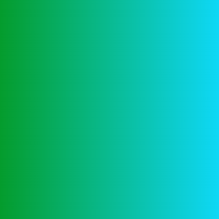
No comments to show.
Categories
Business & Strategy
3
Archives
April 2025
7873