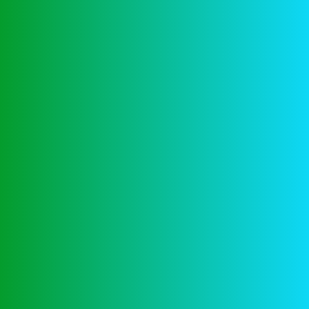
February 2025
3
Gallery
Categories