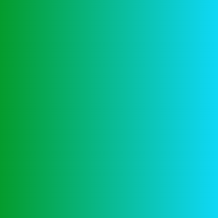
One Casino Nl 2025 Review
Goksites Vergunning Nederland
Share:
Previous Post
Online Casino Spelen Nederland
Next Post
Roulette Welke Nummers Vallen Vaak