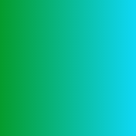
Links
Home
Essence
Aquisitions
Knowledge Base
Contact us
Newsletter
Send us a newsletter to get update
2025
© All rights reserved by
Uwebbz Technology