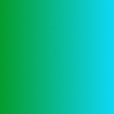
Categories
Business & Strategy
3
Archives
April 2025
7873
February 2025
3