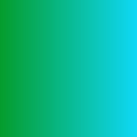
April 13, 2025
Nalu Casino
50 Free Spins
Ze is een alleenstaande moeder uit Iowa wiens
eerste houding na het Claimen van de prijs was niet