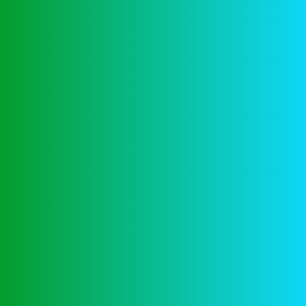
Categories
Business & Strategy
3
Archives
April 2025
7873
February 2025
3
Gallery