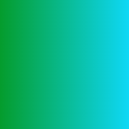
Aquisitions
Knowledge Base
Contact us
Newsletter
Send us a newsletter to get update