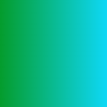
MIAMI-PARIS-DUBAI
info@merchay.com
Open Hours:
Mon – Sat: 8 am – 5 pm,
Sunday: CLOSED
Links
Home
Essence