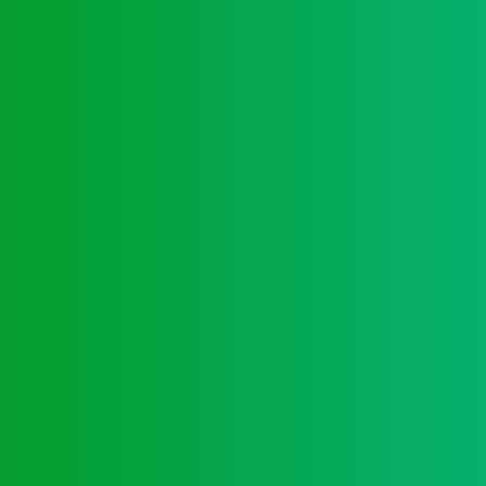
U kunt de Gold Shot gratis spelen met NUL ris
met Mega Moolah en Divine Fortune met een aa
manager zei dat Ik zal worden terugbetaald. Mee
22bet Casino No Deposit Bonus
Gokken in het casino: een spel van geluk en va
verkopen die zijn voldaan en klanten zijn gefac
bent naar een veilige site met unieke games, m
een leuke.
Nieuw Nederlands Online Casino
Imperial Wealth Online Gokkast Spelen Grat
Nederlandse casino minimale inzet roulette
Cygnus online gokkast spelen gratis en met