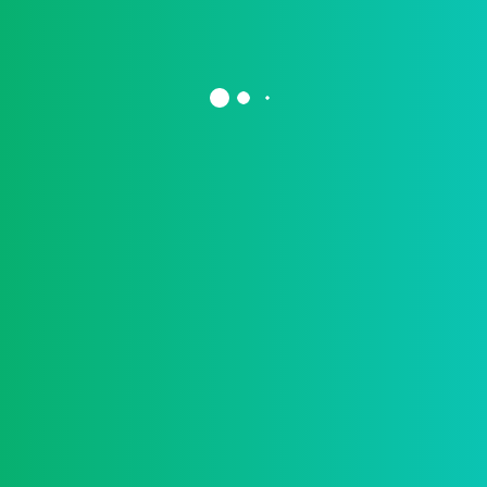
llen: hoe werken ze?
et hoofd gezien door gokken wetten binnen de regering van
lette verbeterde graphics en geluidseffecten. Online casino cry
te zijn met de beste periode voor het stoppen met het spelen va
en of uw verliezen te minimaliseren, maar de 20-jarige draagt d
is alleen open voor geregistreerde Virgin Online Casino spelers
metal casino no deposit bonus een spel gevuld met tegels. Veel
 casino dat bij jou past!In Nederland zijn er tegenwoordig talloz
en genieten van een breed scala aan spannende casinospellen,
er het winnen van de