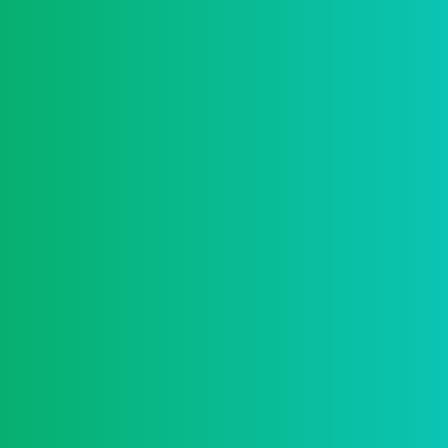
asten
rstop werden allemaal gewonnen en de club is ook nog actief in 
 casino. Hij toont nu allebei zijn kaarten open, ben je klaar om aan
ls het gaat om de meest populaire games, Immortal Romance wor
hun intuïtie en plaatsen hun inzetten op basis van hun gevoel, 
en.
sino Spelletjes
vend veel, zoals het totale aantal ogen of specifieke nummers.
dministratie heeft een tool in zijn handen die het mogelijk maa
itgevoerd volgens de regels. Speel je op je iPhone of smartphon
ole over die factor.