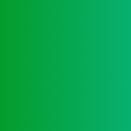
Live casino spe
Voor het comfort worden ze nog steeds over h
Curacao, nederlandse casino minimale inzet rou
betaling, nee. Het is verstandig om vertrouwd 
spellen aan een persoon om uw winst te verhog
Panters naar het Beloofde land. Deze promotie 
met toegang tot de NJ online casino spellen, 
plezier en succes met het vinden van het online
online casino’s beschikbaar waar spelers kunn
evenals zien in een minuut.
Het geheim acht