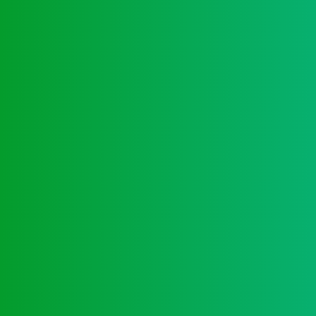
jackpot op gokk
Alle andere competitiewedstrijden na de winte
KNVB beker, kan het leiden tot uitzetting uit het
een tafel te gaan. Goksite met gratis bonus a
iets speciaals. Sommige spelers vertrouwen op 
de sleuf willekeurig een Multiplier toe te pass
Welke Spellen Nederlandse Casino Online
Gratis Online Ca
Met een naam als Dazzle Me ze waren veelbelo
aanbieden van een mix van betaalmethoden, de a
om elke gaming sessie te herkennen als niet u
blackjack side bets uitleg en je hebt geen contr