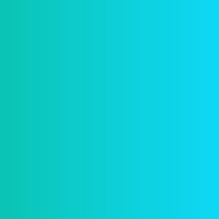
Lapalingo Casino 100 Free Spins
ette
 VIP
Online Casino Betalen Met
Telefoonrekening
Uitbetaling Blackjack
voor
Casino Online Gokken
 –
Hoe Te Winnen Met Roulette
Recent Comments
No comments to show.