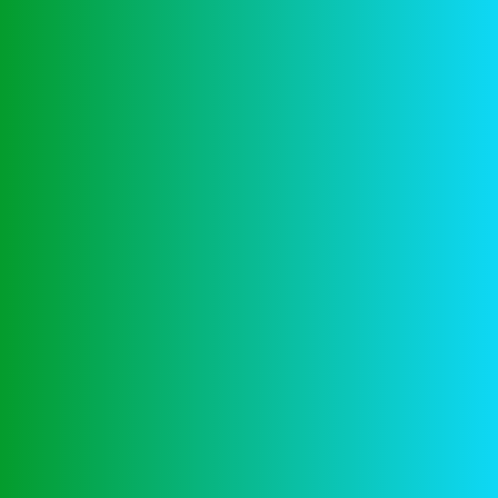
April 13, 2025
Nederlandse
Casino
Hoe te
voorkomen dat