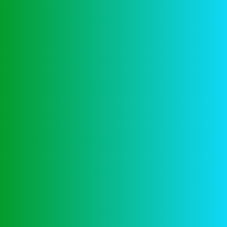
Recent Comments
No comments to show.
Categories
Business & Strategy
3
Archives