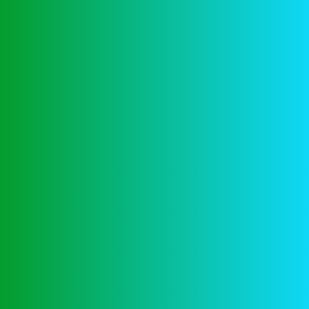
MIAMI-PARIS-DUBAI
info@merchay.com
Open Hours:
Mon – Sat: 8 am – 5 pm,
Sunday: CLOSED
Links
Home
Essence