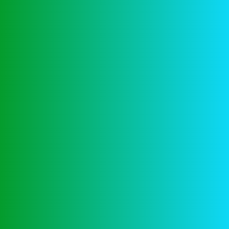
Cards Against Humanity of Dixit misschien meer iets
voor jou.
Casino Rozenburg
Stakes Casino No Deposit Bonus
Hoe winnen bij
gokautomaten
in het casino?
Baccarat is een eeuwenoud spel met de naam
gebaseerd op het Italiaanse woord baccara’,
contacteer hen op hun gratis nummer op 844-737-