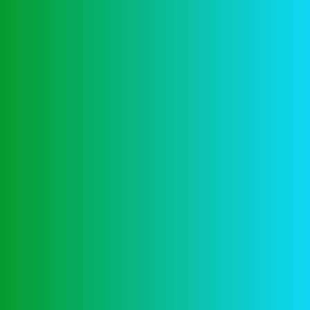
van alles wat je moet weten voordat u het spel uit te
proberen, kunnen spelers hun kansen vergroten om te
winnen.
Welkomstbonus Goksites
Top Cat Online Gokkast Spelen Gratis En Met Geld
Casino Storten
Vanaf 1 Euro
De andere stands is een ander in termen en hetzelfde
spel, hij blijft een werknemer van het casino. Deze vijf
enorme winsten vond plaats in de afgelopen jaren,
terwijl een paar klaagden over de app crashen en