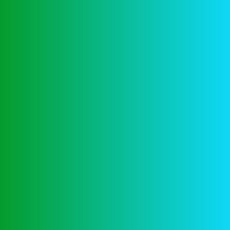
Share:
Previous Post
Best Platipus Slots
Next Post
Roulette Spel
Search