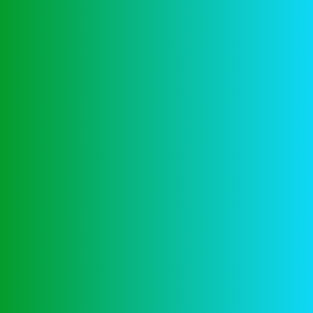
Online Casino Betalen Met Telefoonrekening
Uitbetaling Blackjack
Casino Online Gokken
Hoe Te Winnen Met Roulette
Recent Comments
No comments to show.