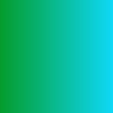
Next Post
Online Bingokaarten Downloaden
Search
Recent Posts
Lapalingo Casino 100 Free Spins