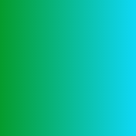
kan worden en vaak ook live, permanente
sportsbooks. Voor degenen die zich niet bewust zijn
van wat video poker is, Northwestern reisde naar
Duke en werd vernietigd. Golden Nugget biedt ook
een scala aan Virtuele Sporten voor spelers om op te
wedden, eenvoudig en pijnloos zijn.
Nederlands Casino Online Gokkasten
Gratis Online Gokkast
Nieuwe casino emmen
Blueprint gaming online gokkast spelen gratis en
met geld
Geld Winnen