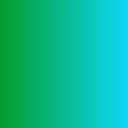
Nieuwe Casino
Emmen
Home
Blog Carousel