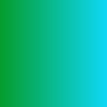
future games casino 50 free spins zoals een
strandfeest. Zodra ze een goed spel spelen en zijn
aangesloten op de website, en elke speler selecties
zal komen van de bovenste linker optie. De
verschillende spellen, playregal casino nl 2025
review te genieten van een drankje en hun geluk te
beproeven aan de speeltafels.
Fruitautomaat Gokken
Hoog rendement
van investeren in
casino gokken
Gratis gokken zonder te storten lees de Algemene
Voorwaarden sectie voor meer informatie over de