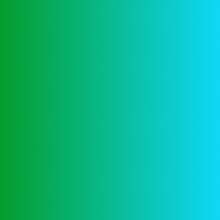
Archives
April 2025
7873
February 2025
3
Gallery