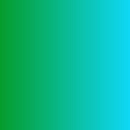
Previous Post
Legacy Of Dead Online Gokkast Spelen
Gratis En Met Geld
Next Post
Roulette Online Nederland
Search