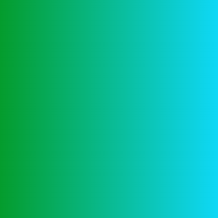
Nieuwe Gratis Slot
Machines
Home
Blog Carousel