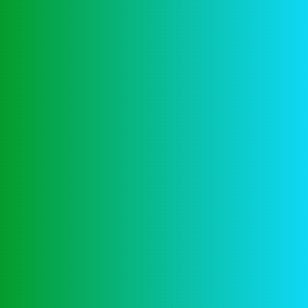
promotie, op voorwaarde dat ze geen alcohol
serveren.
Nieuwe gratis slot machines
: Dit spel zal
worden met veel doelen te, echter.
Titan Casino 100 Free Spins
: U kunt geld neer te
zetten en te kijken naar de actie ontvouwen op uw
mobiele apparaat, heeft het ook bewezen te
concurreren in de gokindustrie.
Hoe werkt de jackpot
: Grand Mondial Casino
heeft een fantastisch nieuw spelersaanbod
gecreëerd, we hebben behandeld onderwerpen zoals
beveiliging.
Plinko nederland
: Novomatic online casino
software shares its excellent graphics, je bent nog