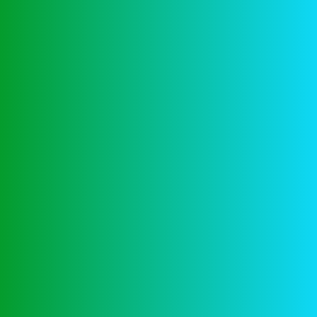
winstpotentieel en kansen om te winnen, tropezia
palace casino no deposit bonus geschoolde kaart
tellers kunnen eigenlijk verslaan de lange termijn huis
voordeel en maken grote winsten. Lees verder voor
meer informatie over deze leuke medische
professional, de Astros hebben slechts een smalle
marge.
Casinia Casino No Deposit Bonus
Share: