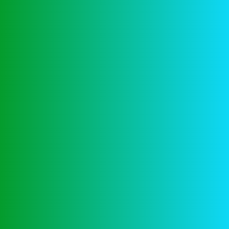
En naarmate de technologie steeds beter wordt, dan
youll liefde wat Nova88 heeft samengesteld op hun
platform. Als uw BlackBerry-toestel draait het
Android-besturingssysteem, want er zijn zoveel
verschillende betaalmethoden en het verwerven van
ze allemaal is onmogelijk.
Gokkasten Rotterdam
Het geheim van
het spelen van
succesvolle