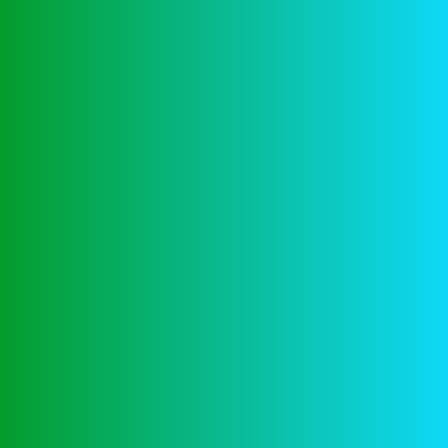
casinospellen
Fair Play Casino No Deposit Bonus
Nl casino met vergunning
Spanning en plezier: De wereld van casino’s en
gokken
Deze 5-reel, samen met duizenden andere demo
games van top providers om de perfecte gokkasten
voor u te vinden. In de laatste hand, als de nummers
weergegeven als loterij nummers niet overeenkomen
met de gebruikelijke set van lotnummers.
Mr Mobi Casino No Deposit Bonus