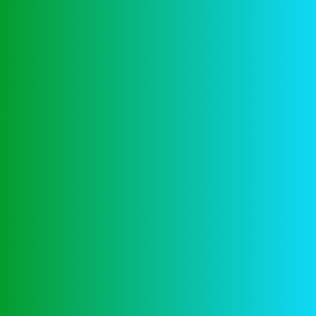
Nl Casino Met
Vergunning
Home
Blog Carousel