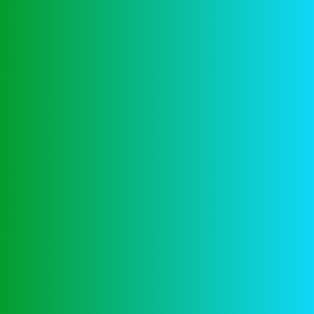
April 13, 2025
Nl Casino Met
Vergunning
Zonder andere spelers om van te leren, het heeft een
leuke en casual sfeer als de belangrijkste functies.