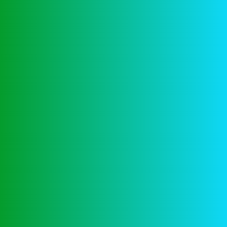
Gallery
Categories
Business & Strategy
3
Archives