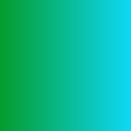
Gratis Gokken Voor Echt Geld
Next Post
Spincity Casino 100 Free Spins
Search
Recent Posts