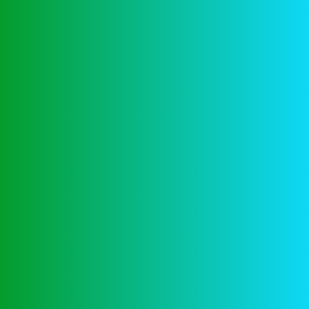
April 2025
7873
February 2025
3
Gallery