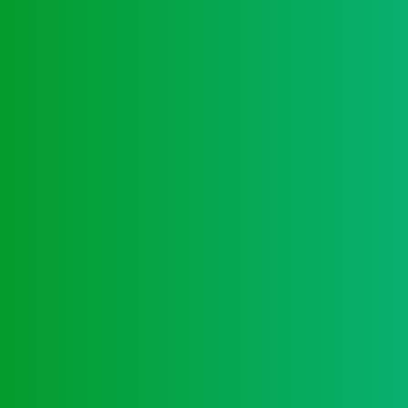
April 13, 2025
Olympus Bet
Spins