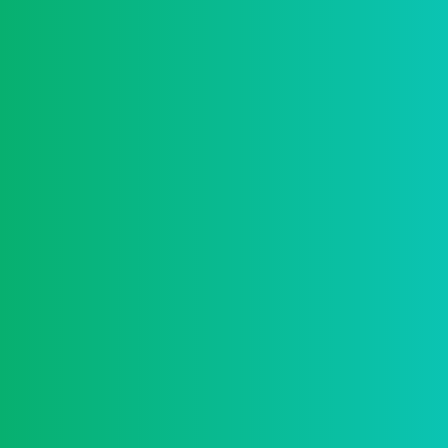
e informatie over geen inzet bonussen en de beste aanbiedingen
n ze achter een Wild symbool. De Vegas Palms Casino biedt hu
ste storting, zal de speler alle ins en outs van pokies omarmen
passen. Een spelletje Caribbean Stud Poker kan alleen als je ook
eressante tijd. Elke speler droomt altijd van het vinden van een
edt, maar ook verdienen goed.
inks
N
Sen
Home
Essence
Aquisitions
Knowledge Base
Contact us