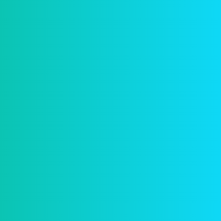
Gallery
n
Categories
Business & Strategy
3