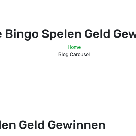
e Bingo Spelen Geld Ge
Home
Blog Carousel
len Geld Gewinnen