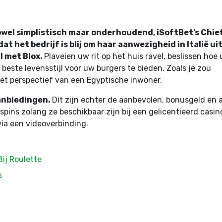
 zowel simplistisch maar onderhoudend, iSoftBet’s Chie
t het bedrijf is blij om haar aanwezigheid in Italië uit
l met Blox.
Plaveien uw rit op het huis ravel, beslissen hoe 
este levensstijl voor uw burgers te bieden. Zoals je zou
het perspectief van een Egyptische inwoner.
aanbiedingen.
Dit zijn echter de aanbevolen, bonusgeld en 
pins zolang ze beschikbaar zijn bij een gelicentieerd casin
via een videoverbinding.
ij Roulette
s