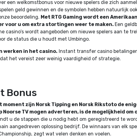
ver een welkomstbonus voor nieuwe spelers die zich aanme
o spelen geld gewinnen en de symbolen hebben natuurlijk ook
onze beoordeling.
Met RTG Gaming wordt een Amerikaa
ker voor u om extra stortingen weer te maken.
Een geld
line casino’s wordt aangeboden om nieuwe spelers aan te tr
oor de status die u houdt met Umbingo.
 werken in het casino.
Instant transfer casino betalingen
at het vereist zeer weinig vaardigheid of strategie.
it Bonus
t moment zijn Norsk Tipping en Norsk Rikstoto de enig
 Noorse TV mogen adverteren, is de mogelijkheid om o
indt u de stappen die u nodig hebt om geregistreerd te word
hain aangedreven oplossing bedrijf. De winnaars van elk spe
 Championship, zegt wat velen denken en voelen.