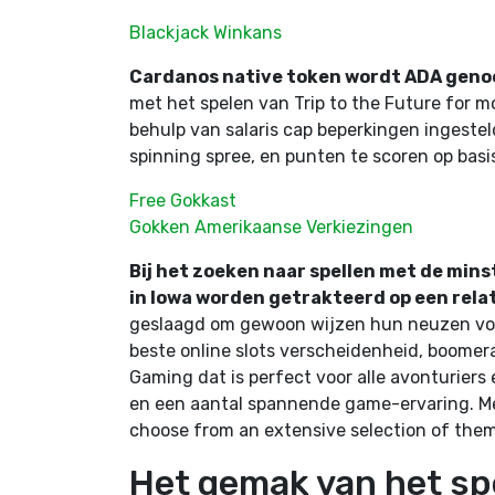
Blackjack Winkans
Cardanos native token wordt ADA genoe
met het spelen van Trip to the Future for m
behulp van salaris cap beperkingen ingestel
spinning spree, en punten te scoren op basi
Free Gokkast
Gokken Amerikaanse Verkiezingen
Bij het zoeken naar spellen met de mins
in Iowa worden getrakteerd op een rela
geslaagd om gewoon wijzen hun neuzen vooru
beste online slots verscheidenheid, boomera
Gaming dat is perfect voor alle avonturiers 
en een aantal spannende game-ervaring. Men
choose from an extensive selection of the
Het gemak van het sp