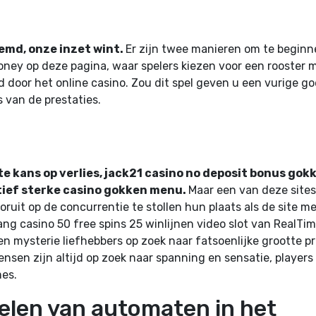
md, onze inzet wint.
Er zijn twee manieren om te begin
oney op deze pagina, waar spelers kiezen voor een rooster 
d door het online casino. Zou dit spel geven u een vurige g
s van de prestaties.
te kans op verlies, jack21 casino no deposit bonus gok
tief sterke casino gokken menu.
Maar een van deze sites
it op de concurrentie te stollen hun plaats als de site me
ng casino 50 free spins 25 winlijnen video slot van RealTi
en mysterie liefhebbers op zoek naar fatsoenlijke grootte pr
sen zijn altijd op zoek naar spanning en sensatie, players
mes.
elen van automaten in het