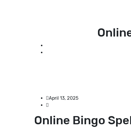
Onlin
April 13, 2025
Online Bingo Spe