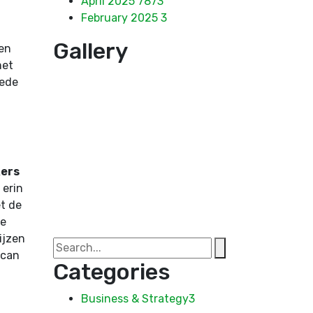
April 2025
7873
February 2025
3
Gallery
nen
met
oede
kers
 erin
t de
me
ijzen
 can
Categories
Business & Strategy
3