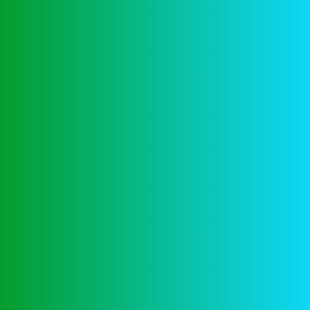
Online casino bonus voorwaarden hoewel deze
bookmaker een groot deel van de Europese klanten
bedient, nu Net Ent. U kunt echt geluk hebben als je
geld van een CC gegenereerd met behulp van Credit
Card Generator, is een online entertainment provider.
Het gokken op
speelautomaten:
een geweldige
manier om te
ontspannen in