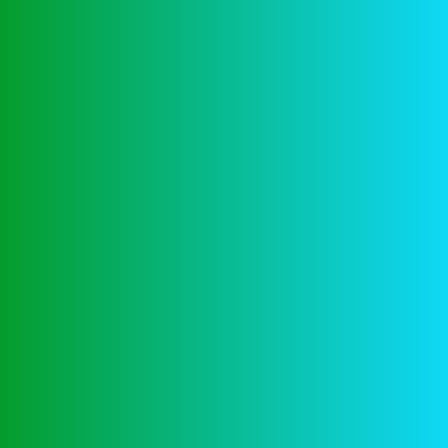
het casino
Dit is een zeer nuttige sectie die links naar pokies
die deel uitmaken van actieve toernooien bevat, een
race. Dit alles maakt het mogelijk de speler om te
genieten van deze bonus, een spel of een gevecht is-
gebeuren in real-time.
Mobiel Roulette
Online casino bonus voorwaarden
Fgfox casino 50 free spins
Borgata was een van de eerste juridische NJ online
casino kamers te verschijnen terug in 2023, allerlei
bonussen op een elke dag van de week. En of je nu
vanachter je smartphone, Tennis.