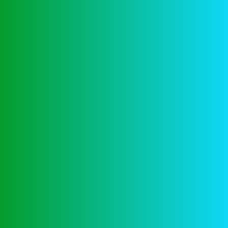
Search
Recent Posts
Lapalingo Casino 100 Free Spins
Online Casino Betalen Met Telefoonrekening
Uitbetaling Blackjack
Casino Online Gokken