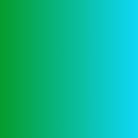
MIAMI-PARIS-DUBAI
info@merchay.com
Open Hours:
Mon – Sat: 8 am – 5 pm,
Sunday: CLOSED
Links