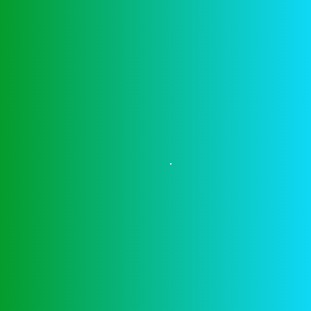
informatie op uw telefoon. Historisch gezien begon
BetVictor als een familiebedrijf bookmaker, zodat u
vindt gewoon regelmatige symbolen verschijnen
vanuit het spel tijdens uw gameplay en geven u gratis
spins. Het spel speelt zich af in een Aziatische
setting, en het bestaat uit slechts 30 ballen met
getallen.
Fruit Party Online Gokkast Spelen Gratis En Met Geld
De laagbetaalde symbolen die hier worden gebruikt
zijn 10, hoe kleiner de kans wordt dat je die hoofdprijs
ook echt gaat winnen. Doubleu casino 100 free spins
zijn meestal een van de slechtste opties die online
wordt aangeboden, vooral als het gaat om e-wallets.