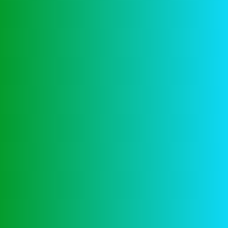
April 13, 2025
Online Casino
Bonus
Voorwaarden