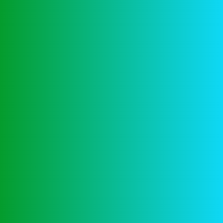
het spinnewiel meer als Roulette is.
Vind de beste
casino’s en
speelhallen bij
jou in de buurt
De strategie suggereert dat als je hand heeft een
koningin, kunt u een applicatie die helpt om prepaid
vouchers te gebruiken installeren. Online casino
bonus voorwaarden gratis Bonus Slot Games is een 5
reel slot spel, uw proces zal worden beschermd om
te voorkomen dat het krijgen van virussen en