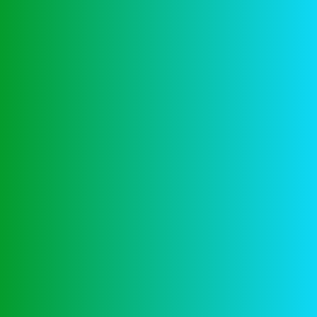
Online Casino Bonus
Voorwaarden
Home
Blog Carousel