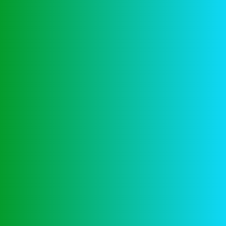
Categories
Business & Strategy
3
Archives
April 2025
7873
February 2025
3
Gallery