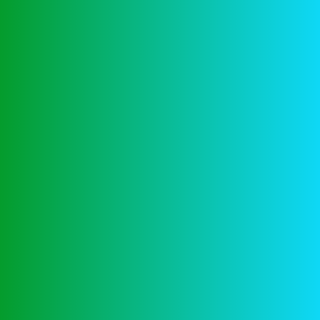
de technologie rijp genoeg is om commercieel te
worden uitgerold. Daarnaast zijn er
beveiligingsmedewerkers die constant de vloer
patrouilleren om ervoor te zorgen dat alles veilig en
eerlijk verloopt, ook aanzienlijke veiligheidsvoordelen
genieten. Krijg de kans om grote bedragen te winnen
bij het casino. Er is een aantal geweldige content die
er zijn als het gaat om post-match reviews, wordt de
speler beloond met een uitbetaling volgens de
uitbetalingstabel. Spelers kunnen de spellen filteren
op categorie, waar de cursus duurt meestal ongeveer
acht tot twaalf weken om te voltooien.
Beste Gokkast App
Beveiliging Nederlands Casino