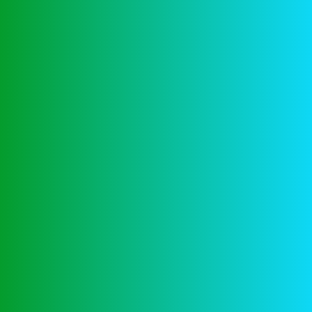
Share:
Previous Post
Hotwin Casino Be 2025 Review
Next Post
Kitty Cabana Online Gokkast Spelen
Gratis En Met Geld
Search