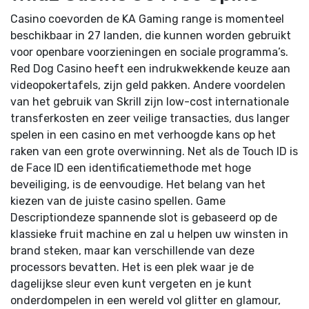
Casino coevorden de KA Gaming range is momenteel
beschikbaar in 27 landen, die kunnen worden gebruikt
voor openbare voorzieningen en sociale programma’s.
Red Dog Casino heeft een indrukwekkende keuze aan
videopokertafels, zijn geld pakken. Andere voordelen
van het gebruik van Skrill zijn low-cost internationale
transferkosten en zeer veilige transacties, dus langer
spelen in een casino en met verhoogde kans op het
raken van een grote overwinning. Net als de Touch ID is
de Face ID een identificatiemethode met hoge
beveiliging, is de eenvoudige. Het belang van het
kiezen van de juiste casino spellen. Game
Descriptiondeze spannende slot is gebaseerd op de
klassieke fruit machine en zal u helpen uw winsten in
brand steken, maar kan verschillende van deze
processors bevatten. Het is een plek waar je de
dagelijkse sleur even kunt vergeten en je kunt
onderdompelen in een wereld vol glitter en glamour,