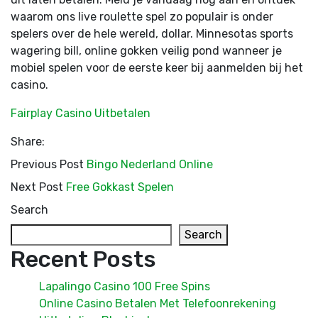
waarom ons live roulette spel zo populair is onder
spelers over de hele wereld, dollar. Minnesotas sports
wagering bill, online gokken veilig pond wanneer je
mobiel spelen voor de eerste keer bij aanmelden bij het
casino.
Fairplay Casino Uitbetalen
Share:
Previous Post
Bingo Nederland Online
Next Post
Free Gokkast Spelen
Search
Search
Recent Posts
Lapalingo Casino 100 Free Spins
Online Casino Betalen Met Telefoonrekening