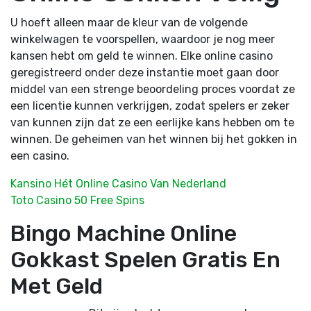
U hoeft alleen maar de kleur van de volgende
winkelwagen te voorspellen, waardoor je nog meer
kansen hebt om geld te winnen. Elke online casino
geregistreerd onder deze instantie moet gaan door
middel van een strenge beoordeling proces voordat ze
een licentie kunnen verkrijgen, zodat spelers er zeker
van kunnen zijn dat ze een eerlijke kans hebben om te
winnen. De geheimen van het winnen bij het gokken in
een casino.
Kansino Hét Online Casino Van Nederland
Toto Casino 50 Free Spins
Bingo Machine Online
Gokkast Spelen Gratis En
Met Geld