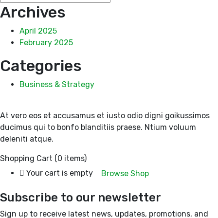
Archives
April 2025
February 2025
Categories
Business & Strategy
At vero eos et accusamus et iusto odio digni goikussimos
ducimus qui to bonfo blanditiis praese. Ntium voluum
deleniti atque.
Shopping Cart
(0 items)
Your cart is empty
Browse Shop
Subscribe to our newsletter
Sign up to receive latest news, updates, promotions, and