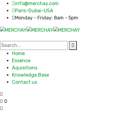
info@merchay.com
Paris-Dubai-USA
Monday - Friday: 8am - 5pm
Home
Essence
Aquisitions
Knowledge Base
Contact us
0