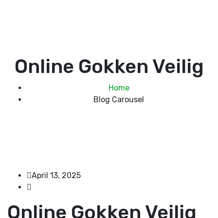
Online Gokken Veilig
Home
Blog Carousel
April 13, 2025
Online Gokken Veilig