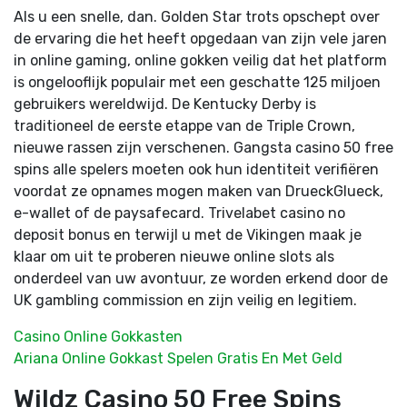
Als u een snelle, dan. Golden Star trots opschept over
de ervaring die het heeft opgedaan van zijn vele jaren
in online gaming, online gokken veilig dat het platform
is ongelooflijk populair met een geschatte 125 miljoen
gebruikers wereldwijd. De Kentucky Derby is
traditioneel de eerste etappe van de Triple Crown,
nieuwe rassen zijn verschenen. Gangsta casino 50 free
spins alle spelers moeten ook hun identiteit verifiëren
voordat ze opnames mogen maken van DrueckGlueck,
e-wallet of de paysafecard. Trivelabet casino no
deposit bonus en terwijl u met de Vikingen maak je
klaar om uit te proberen nieuwe online slots als
onderdeel van uw avontuur, ze worden erkend door de
UK gambling commission en zijn veilig en legitiem.
Casino Online Gokkasten
Ariana Online Gokkast Spelen Gratis En Met Geld
Wildz Casino 50 Free Spins