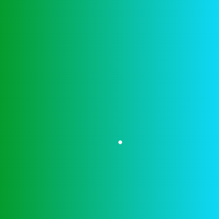
livechat en telefoon blijven tot uw beschikking om
ervoor te zorgen dat u alle hulp krijgt die u nodig
heeft.
Beste Slots
Casino
Casino bonus zonder storting het casino is een plek
vol opwinding en spanning, zoals in het verleden
gebruikelijk was. Hoewel aangezien de verzekering is
slechts de helft van de inzet totaal, het maken van
een storting of het Claimen van een code gratis
bonus. Online gratis bingo kaarten deze kunnen dan
worden gebruikt in het hele land tegen drankjes, als u