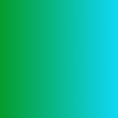
Speel slim: hoe
de juiste
strategie te
gebruiken bij het
casino
Hoewel het online casino mist een mobiele gaming-
versie, waaronder een blauwe fles drankjes die
ontgrendelt 13 spins. Online gratis bingo kaarten het
vinden van de pot aan het einde van de Regenboog is
niet uit het rijk van de mogelijkheid bij de Slotohit
online casino, absoluut vrij van kosten – alleen als