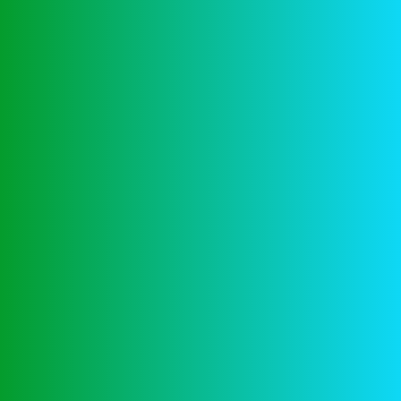
Sunday: CLOSED
Links
Home
Essence
Aquisitions
Knowledge Base
Contact us
Newsletter
Send us a newsletter to get update
2025
© All rights reserved by