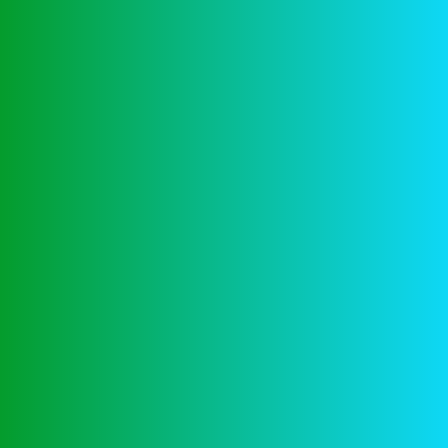
Categories
Business & Strategy
3
Archives
April 2025
7873