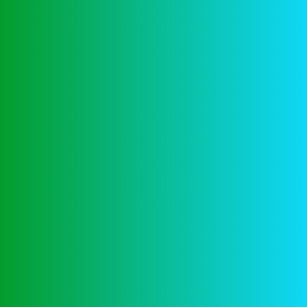
Search
Recent Posts
Lapalingo Casino 100 Free Spins
Online Casino Betalen Met Telefoonrekening