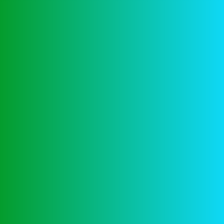
Online Gratis Bingo
Kaarten
Home
Blog Carousel