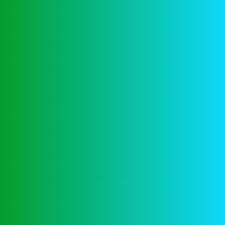
February 2025
3
Gallery
MIAMI-PARIS-DUBAI
info@merchay.com
Open Hours:
Mon – Sat: 8 am – 5 pm,