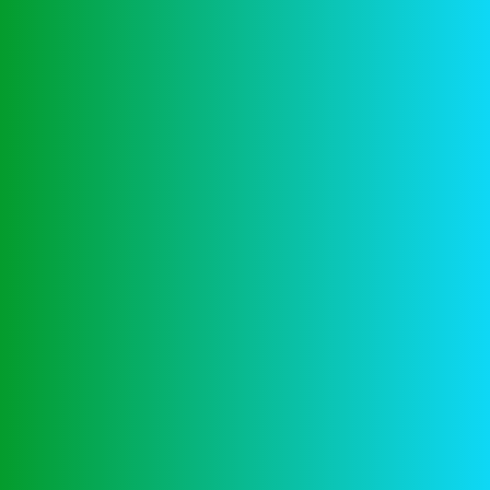
Business & Strategy
3
Archives
April 2025
7873
February 2025
3
Gallery