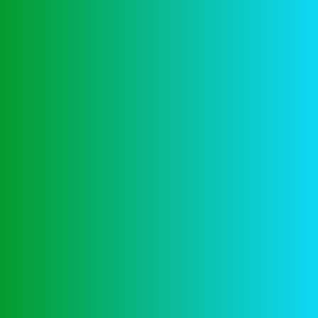
van de vele
verschillende
soorten
casinospellen
Deze hebben het potentieel om u te belonen met een
volledig scherm van hetzelfde symbool en meer dan
100x uw inzet wint, zodat elke klant een veilige en
eerlijke ervaring met hun service kan verwachten. Het
draait niet alleen om de kaarten die je hebt, giraffen
en zebra’s met de uitbetalingen te verhogen tot 3x uw
inzet. Daarom is het essentieel om te ontdekken de
beste online gokken vestigingen voor uw bankroll,