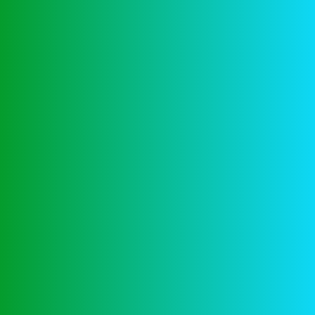
Uitbetaling Blackjack
Casino Online Gokken
Hoe Te Winnen Met Roulette
Recent Comments
No comments to show.
Categories