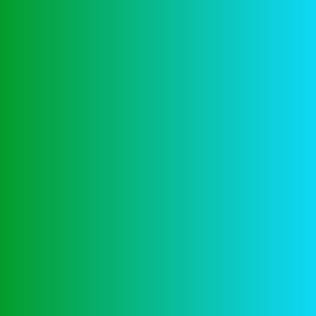
Recent Posts
Lapalingo Casino 100 Free Spins
Online Casino Betalen Met Telefoonrekening
Uitbetaling Blackjack
Casino Online Gokken
Hoe Te Winnen Met Roulette
Recent Comments