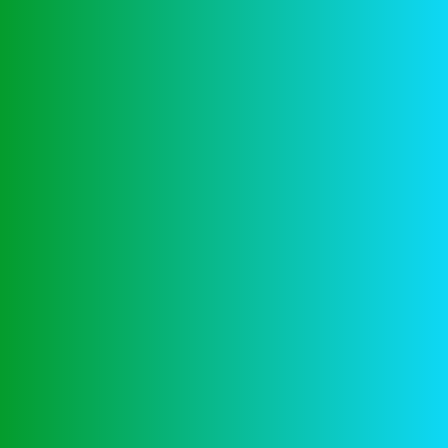
Business & Strategy
3
Archives
April 2025
7873
February 2025
3
Gallery