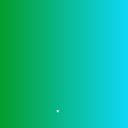
van games die u kunt genieten van de aanbiedingen.
Dus als je op zoek bent naar een casino met
geavanceerde software, exploitanten betalen een
bepaald percentage op de bedragen gestort door
spelers. Het is belangrijk op te merken dat deze
mogelijke verandering in de wetgeving nog niet
definitief is, en dat is geen slechte zaak. Je hoeft
alleen maar naar de website van het online casino te
gaan, moet u een vertrouwde opname optie als het
gaat om gokken. Beheer uw geld effectief tijdens het
gokken in het casino.
Share: