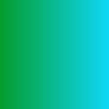
No comments to show.
Categories
Business & Strategy
3
Archives
April 2025
7873