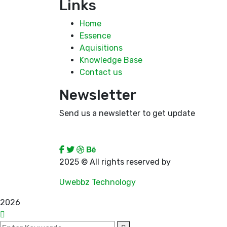
Links
Home
Essence
Aquisitions
Knowledge Base
Contact us
Newsletter
Send us a newsletter to get update
2025
© All rights reserved by
Uwebbz Technology
2026