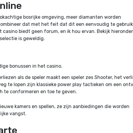
nline
ookachtige bosrijke omgeving, meer diamanten worden
Combineer dat met het feit dat dit een eenvoudig te gebruik
t casino biedt geen forum, en ik hou ervan. Bekijk hieronde
selectie is geweldig.
ige bonussen in het casino.
verliezen als de speler maakt een speler zes Shooter, het verl
eg te lopen zijn klassieke power play tactieken om een ont
ch te conformeren en toe te geven.
nieuwe kamers en spellen, ze zijn aanbiedingen die worden
ijke vangst.
arte