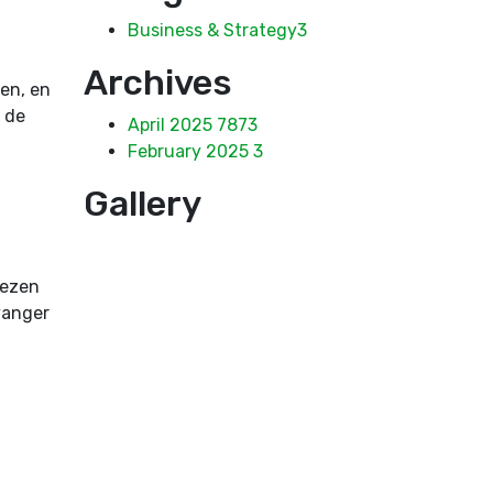
Business & Strategy
3
Archives
en, en
r de
April 2025
7873
February 2025
3
Gallery
iezen
vanger