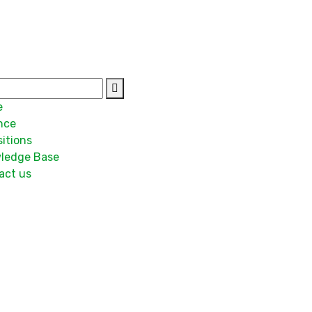
e
nce
itions
ledge Base
act us