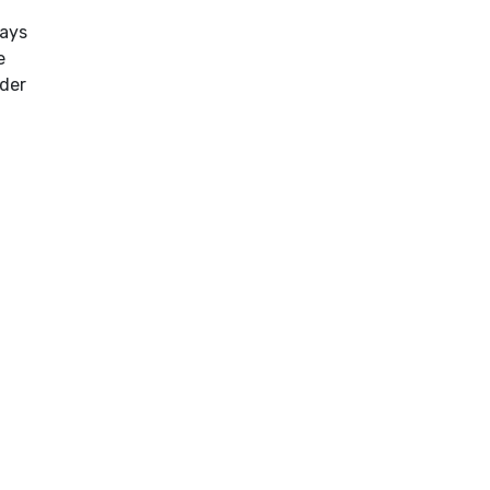
ways
e
nder