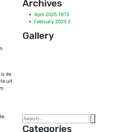
Archives
April 2025
7873
February 2025
3
Gallery
is
is de
te uit
om
de,
Categories