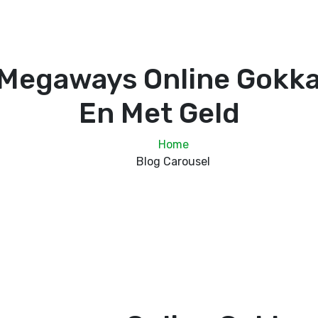
Megaways Online Gokka
En Met Geld
Home
Blog Carousel