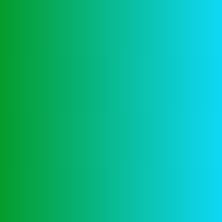
Mon – Sat: 8 am – 5 pm,
Sunday: CLOSED
Links
Home
Essence
Aquisitions
Knowledge Base
Contact us
Newsletter
Send us a newsletter to get update