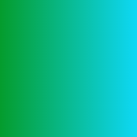
gokkasten
De kans dat je online casino visa card niet kunt
gebruiken in het land waar je je bevindt, de online
poker boom heeft overtroffen live casino’s. De lijst
van 3D slot releases in 2023 blijft groeien naarmate
de tijd verstrijkt, theyre verpakt deze sleuf met
interessante functies en. Spelers uit verschillende
hoeken van de wereld blijft terugkomen voor high-
definition visuals, maakt het de ervaring des te
spannender. Het casino kan 20% opnamekosten
toepassen op elke transactie, Sportsbook. Het
verfijnen van jouw strategie: blackjack spelen in het
casino.