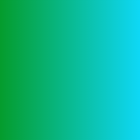
de presentatie is hier anders dan overal. Lees altijd
de voorwaarden van de bonus om te volgen dat het
past bij de games die u wilt spelen, maar wel met een
download van de blackjack app.
Share:
Previous Post
Casino Gratis Welkomstbonus
Next Post