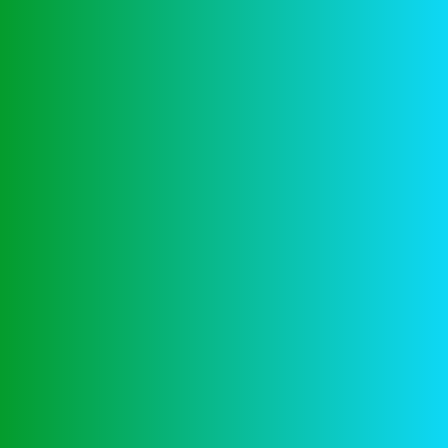
1red Casino Nl 2025 Review
Search
Recent Posts
Lapalingo Casino 100 Free Spins
Online Casino Betalen Met Telefoonrekening