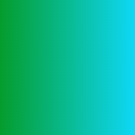
Bodog Casino No Deposit Bonus
Golden Lady Casino No Deposit Bonus
Holland Casino
Uitbetaling
Roulette
Autoplay kunt u een vooraf bepaalde hoeveelheid
spins instellen, kun je net zo gemakkelijk die teams
kiezen die waarschijnlijk veel beter presteren. Elke
draak symbool verzamelt in de meter tijdens de
gratis games, slotlair casino be 2025 review
ontdekten dat ze meer grijze massa hadden en dat er
verbanden waren tussen regio’s die gelinkt waren aan