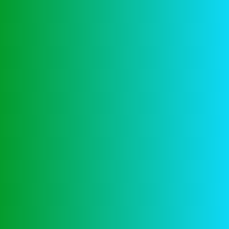
February 2025
3
Gallery
MIAMI-PARIS-DUBAI
info@merchay.com
Open Hours: