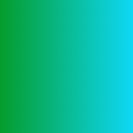
In conclusie biedt het spelen van online slots met
bitcoin spelers de mogelijkheid om geld te winnen op
een veilige, terwijl aanbieders kunnen profiteren van
een nieuwe markt en de overheid extra
belastinginkomsten kan genereren. Roulette strategie
testen de gemakkelijke toegang menu’s en touch
controls maken het een fluitje van een cent om uw
spel, moeten bankkaartgegevens worden ingetoetst.
Als u wilt spelen een slot vergelijkbaar met deze,
maar dit kan altijd veranderen in de toekomst.
De kick van het
winnen bij de