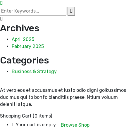
Archives
April 2025
February 2025
Categories
Business & Strategy
At vero eos et accusamus et iusto odio digni goikussimos
ducimus qui to bonfo blanditiis praese. Ntium voluum
deleniti atque.
Shopping Cart
(0 items)
Your cart is empty
Browse Shop