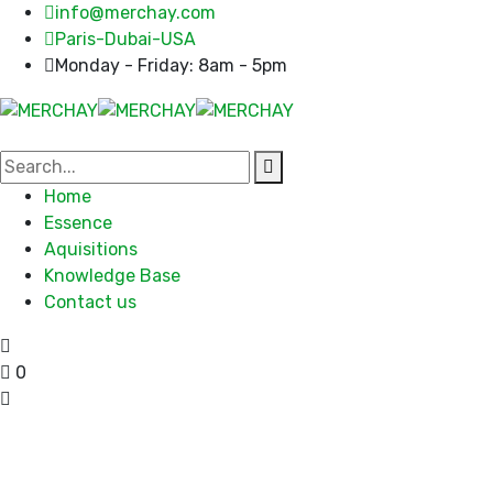
info@merchay.com
Paris-Dubai-USA
Monday - Friday: 8am - 5pm
Home
Essence
Aquisitions
Knowledge Base
Contact us
0