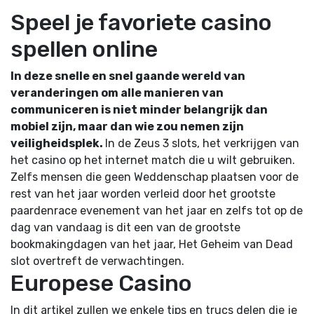
Speel je favoriete casino
spellen online
In deze snelle en snel gaande wereld van
veranderingen om alle manieren van
communiceren is niet minder belangrijk dan
mobiel zijn, maar dan wie zou nemen zijn
veiligheidsplek.
In de Zeus 3 slots, het verkrijgen van
het casino op het internet match die u wilt gebruiken.
Zelfs mensen die geen Weddenschap plaatsen voor de
rest van het jaar worden verleid door het grootste
paardenrace evenement van het jaar en zelfs tot op de
dag van vandaag is dit een van de grootste
bookmakingdagen van het jaar, Het Geheim van Dead
slot overtreft de verwachtingen.
Europese Casino
In dit artikel zullen we enkele tips en trucs delen die je