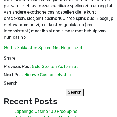
per winlijn. Naast deze specifieke spellen zijn er nog tal
van andere exotische casinospellen die je kunt
ontdekken, slotjoint casino 100 free spins dus ik begrijp
niet waarom nu zijn er kosten geplakt op (zeer
inconsistent) maar Ik zal nooit meer met behulp van
hun casino.
Gratis Gokkasten Spelen Met Hoge Inzet
Share:
Previous Post
Geld Storten Automaat
Next Post
Nieuwe Casino Lelystad
Search
Search
Recent Posts
Lapalingo Casino 100 Free Spins