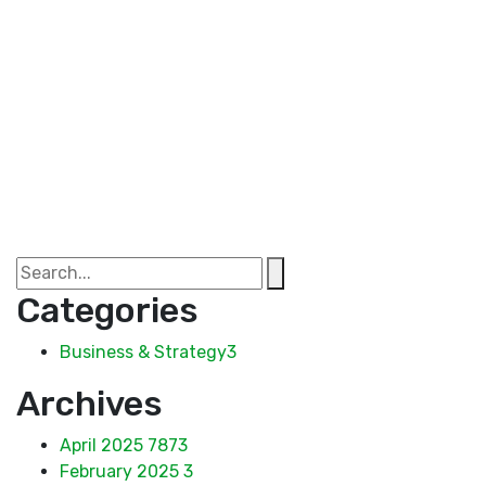
Categories
Business & Strategy
3
Archives
April 2025
7873
February 2025
3