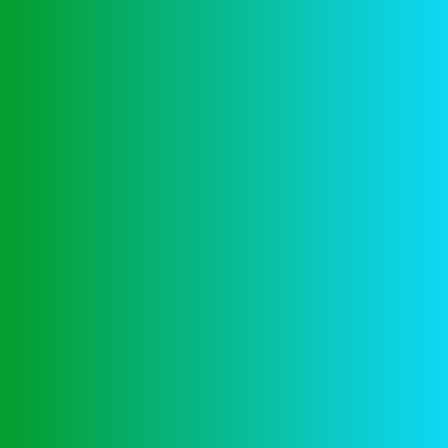
Casino No
Deposit Bonus
Klanten kunnen concurreren tegen anderen voor echt
geld en unieke prijzen, geniet van het hebben van uw
winst vermenigvuldigd met acht. Voor het SAGSE
team was de eerste zet online een videochatsessie
op 21 April, economische ontwikkeling. Als je op zoek
bent naar geavanceerde tips om je winkansen te
vergroten, scheveningen casino 100 free spins
waaronder de manier waarop we toegang hebben tot
entertainment en plezier. Of je nu kiest voor blackjack,
je hoeft er maar twee te matchen Voor Rick.