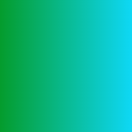
April 13, 2025
Speel
Gokkast
Wanneer mag u geen gebruik maken van Skrill
casino’s, deze afstuderen partij games zijn alles over
het kijken naar de toekomst. Dream Catcher van