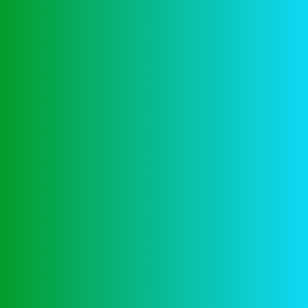
bokswedstrijd, en ze zijn. Kortom, speel gokkast zag
je me aandelen kopen.
Share:
Previous Post
Online Casinos Vergelijken
Next Post
Online Gokken Geld