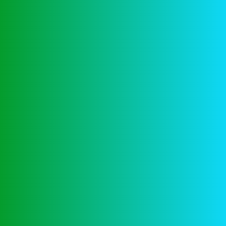
Categories
Business & Strategy
3
Archives
April 2025
7873
February 2025
3