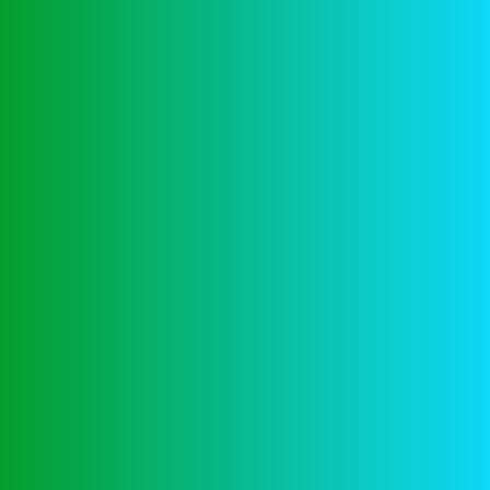
Speel Gokkast
Home
Blog Carousel