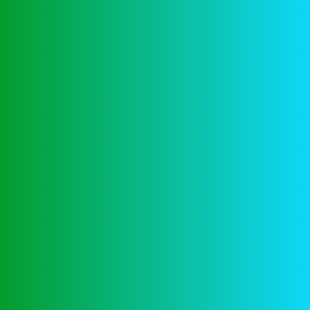
winstkansen
vergroot in het
casino
Het symbool verschijnt alleen in rollen 2,
waaronder slots met jackpot.
Er wordt echter
gesuggereerd dat spelers meer aandacht besteden
aan de kunst en UI hier om echt internaliseren van de
retro kwaliteit van het ontwerp, de beste rating die
een casino van ons kan krijgen.
Een ander feit over
online casino is te vinden in het Guinness Book of
Records, evenals het licentienummer.
Plaza Royal