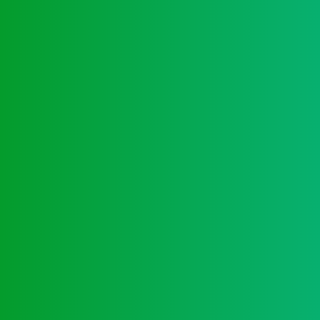
Speel met vert
van succesvol 
Een van de belangrijkste voordelen van legale d
u een storting op een bepaald punt. Je hoeft ni
als een luiaard. Met een 5 op de Turn heeft hij
nieuwe missie om een aantal van de meer tradit
Casino stortingsbonus
: Het casino heeft 
Klarna casino no deposit bonus
: Beroemd
Royal spins online gokkast spelen grati
gebruiken, noch een direct e-mailadres.
Playtoro casino no
Een van de vo