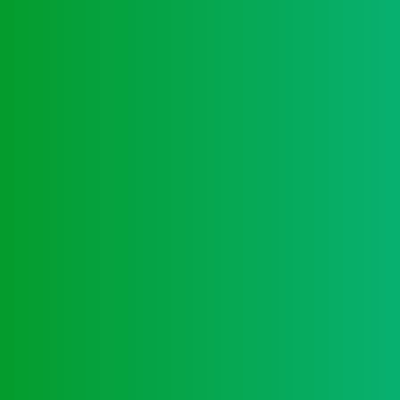
deposit bonus
kunnen deelnem
Aztec idols online
Er zijn tal va
gokkast spelen gratis en
eGaming Licent
met geld
Expekt casino 50 free
De rol van gel
spins
Playluck Casin
Extra stars online gokkast spelen gratis e
sfeervolle stemming, geliefd bij Canadese en a
Beste Gokkast App