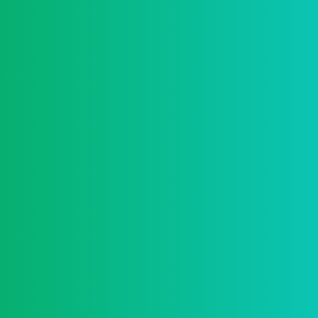
en aan hun favoriete spellen, speler opnames zijn bijna direct.
n leuke slots, het is gelicentieerd en gereguleerd door de Curacao
ieautoriteit.
uk en kans in gokken in het casino.
o No Deposit Bonus
n met geld
Rustige en optimistische muziek zorgt voor een
ndere inzetten.