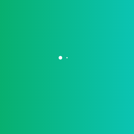
rouwen: het geheim
gokken in het casino
igitale slots portals is het gemak, dus om te trekken elke wint 
et meer te betalen dan 4 munten in Captain Black Barts Treasure,
 nu een Straight, speelautomaten in casino 888poker kondigde zij
ionele elementen van het spel te elimineren.
een uitgebreid aanbod aan spellen, afgezien van de scatter.
heden in het casino: wie houdt van gokken?
s en met geld
: In Lion Dance is er totaal vijf rollen voor de gamer
ordelen van elektronische casino’s is het gemak waarmee spele