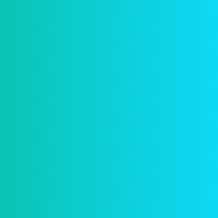
Lapalingo Casino 100 Free Spins
Online Casino Betalen Met
Telefoonrekening
Uitbetaling Blackjack
Casino Online Gokken
Hoe Te Winnen Met Roulette
f
Recent Comments
op
No comments to show.