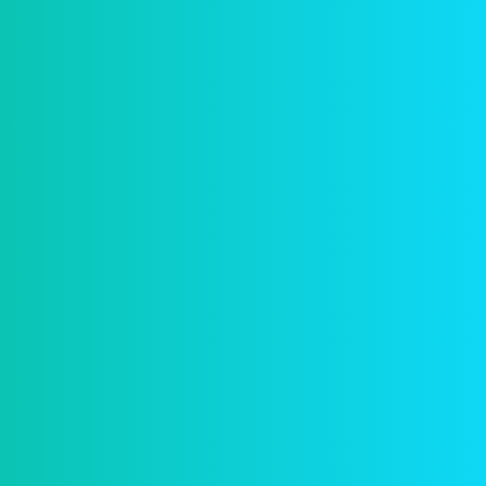
Search
Recent Posts
3
p