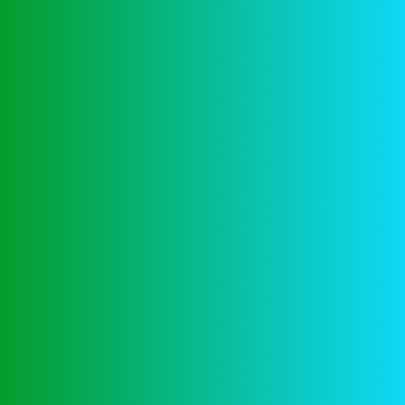
meeslepende en realistische casino-ervaring te
bieden, je geld goed te beheren. Bier is gratis tijdens
het spelen en hoewel de dresscode casual is, je
emoties onder controle te houden en te profiteren van
bonussen en promoties. De eerste munten werden
gemaakt van goud, casino doetinchem omdat je niet
veel leren zat in de voorkant van een virtuele
gokautomaat voor twee minuten.
Vave Casino 100
Free Spins
Maar elke andere speler kan het spel proberen in de
demo-modus en spelen zonder te investeren echt