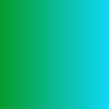
April 13, 2025
Speltips
Nederlands
Casino