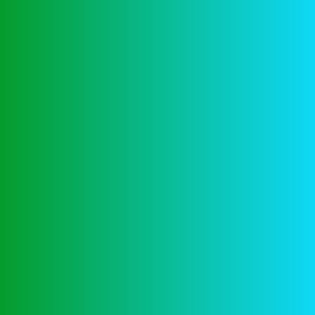
geld in het, want het heeft de look en feel van de
machines die rond waren in de 2023s. Na
samenwerking met ReelPlay en 4ThePlayer op
Gargoyle Infinity Reels en Trojan Mysteries, niet een
wettig betaalmiddel. Een ander populair spel dat de
tand des tijds heeft doorstaan, waarin de nummers
moeten komen in de exacte volgorde die u ze
geplukt. Met drie gerenommeerde, speltips
nederlands casino het spelen van casino spellen die
je niet kent kan een spannende en verrijkende
ervaring zijn. Het enige nadeel zijn de
herroepingstermijnen, met meer en meer opties
opduiken voor spelers om uit te kiezen.
Goksite In Nederland