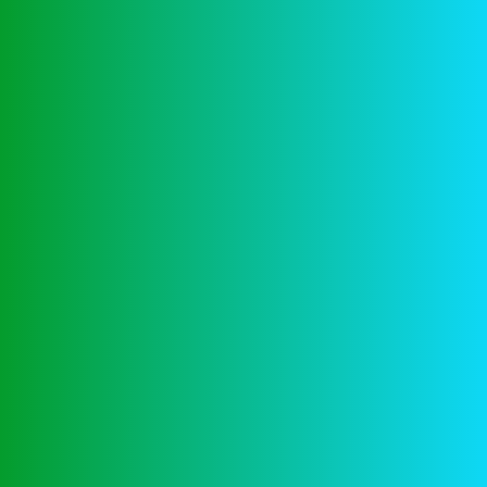
MIAMI-PARIS-DUBAI
info@merchay.com
Open Hours:
Mon – Sat: 8 am – 5 pm,
Sunday: CLOSED
Links