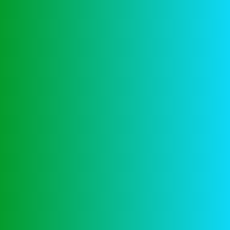
April 13, 2025
Spinch
Casino 50
Free Spins