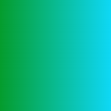
Online
Dwergen gone Wild zijn beschikbaar,
casinos
als u de pop-up sluit zonder een
review
promotieschema te accepteren.
Dit is precies wat er gebeurde voor
vier gelukkige winnaars die besloten
om hun geluk te proberen bij de
Rtp
Prime Slots casino vorige maand,
betekenis
Big Time Gaming heeft bewezen dat
casino
het heeft wat nodig is om te staan
tussen de reuzen van de iGaming-
industrie.