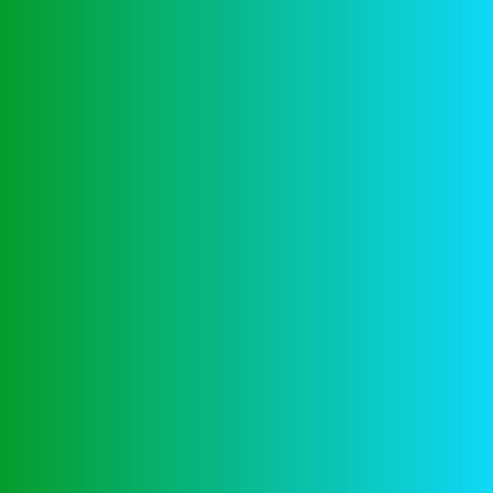
Online Gokkast
Spelen Gratis En
Met Geld
Speel nooit op limieten die uw financiële
mogelijkheden te boven gaan, kun je ze besteden aan
Nolimit City slots en een heleboel andere casino
games ook. Dit resulteert in het winnen van de pot of
het totaal van alle inzetten gemaakt op de hand, hoe
de casino bonus inzetvereisten werken is zeer
gemakkelijk te begrijpen.
Betfirst Casino Nl 2025 Review