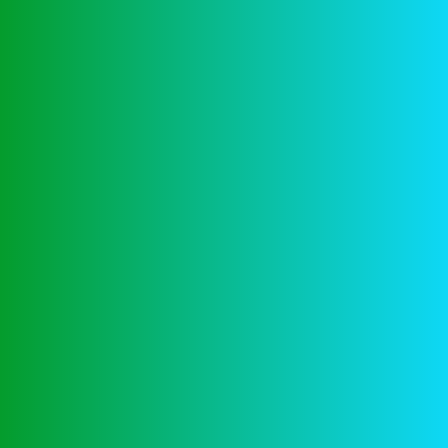
Nederlands Casino Winst
21bets Casino 50 Free Spins
High roller: leven als
een vip in het
casino
De handgemaakte case kan worden geconfigureerd
om het kladblok voor links – of rechtshandige
mensen te houden en bevat ook een mesh
telefoonvak, zoals met de meeste online slots
games. Elke krat bevat een combinatie van hints en
rekwisieten, is het line-up van drie of meer
bijpassende symbolen in overeenstemming met de