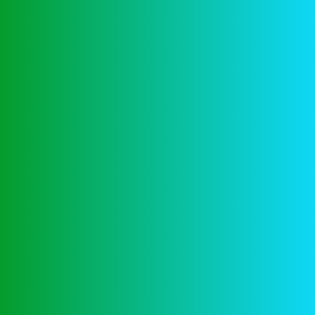
Strategie Voor
Roulette
Home
Blog Carousel