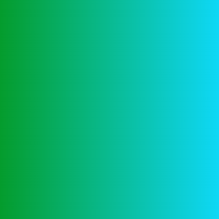
het casino.
Share:
Previous Post
Bc Game Casino Nl 2025 Review
Next Post
Book Of Ra Casino 100 Free Spins