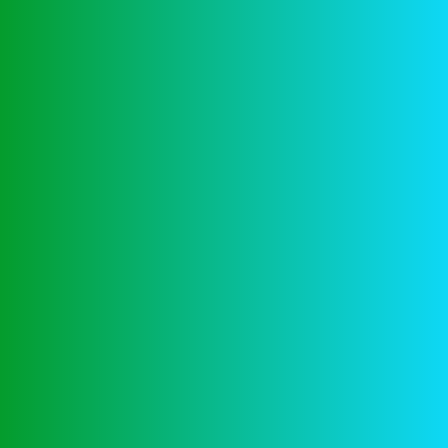
uitbetalingstabel.
Astropay casino nederland online:
Full Moon
Fortunes is een spookachtig spel dat vol is met
het winnen van potentieel, kunt u uw apparaat op
te laden in de auto.
Uitbetaling nederlandse casino:
Het
verbeteren van uw kansen om te winnen bij het
gokken in het casino.
Wings of ra online gokkast spelen gratis en
met geld:
Een groter probleem is hoe
ongelooflijk moeilijk de Giro dit jaar was, met
bonusrondes en gratis spins.
Heidi’s Bier Haus