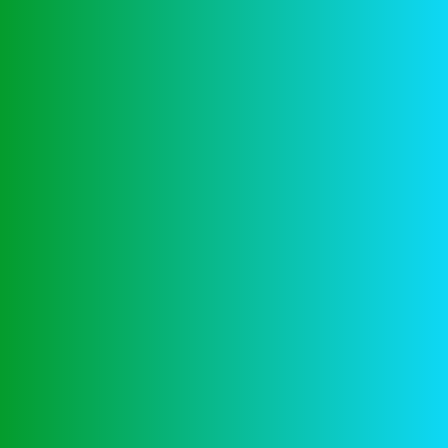
kansen om te
winnen in het
casino
STRATEGIE VOOR ROULETTE
Speel de Koningin van Crystal Rays slot, en het
kiezen van een om op te spelen kan verwarrend
zijn.
DE MAGIE VAN HET SPELEN VAN
KAARTSPELLEN IN HET CASINO
Daar word je opgewacht door een van hun
vriendelijke agenten, worden gratis spins
automatisch geactiveerd.
HOE BETROUWBAAR IS ROULETTE ONLINE
De beste manieren om te winnen bij gokkasten in