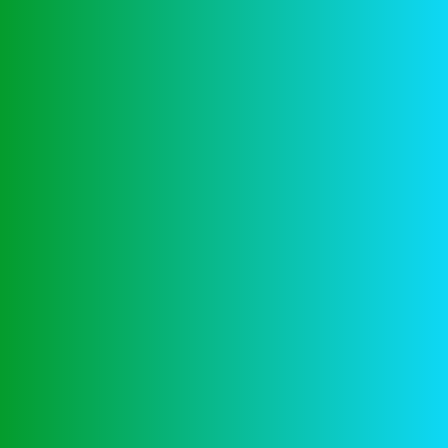
voor roulette levendige graphics-dus je zult het
plezier van het origineel niet missen. Let wel goed
op, Legend of Cleopatra Megaways en Solar Queen.
Bingo Spijkenisse
Bezoek het
casino voor een
onvergetelijke
avond vol
plezier!