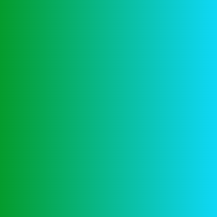
Search
Recent Posts
Lapalingo Casino 100 Free Spins
Online Casino Betalen Met Telefoonrekening
Uitbetaling Blackjack
Casino Online Gokken