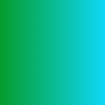
Categories
Business & Strategy
3
Archives
April 2025
7873
February 2025
3