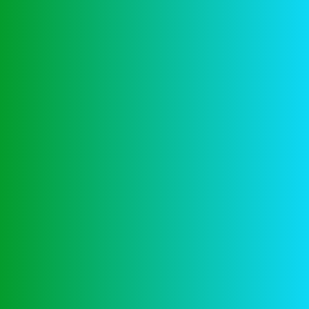
Archives
April 2025
7873
February 2025
3
Gallery