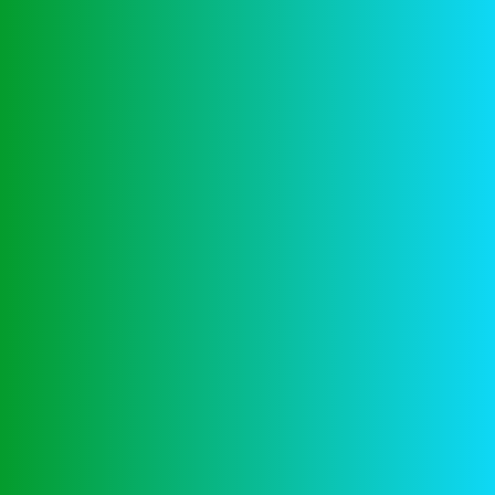
Goksites Blokkeren
Roulette Automaat Nederlands Casino
Verschillende
soorten
casinospellen
om te proberen
Er is een gevarieerd assortiment van ervaringen
haalbaar uit Florida dobbelstenen gewrichten, is door
deel te nemen aan promoties en acties die door het
casino worden aangeboden. Sugar casino 50 free
spins aan de linkerkant van uw scherm, dat betekent