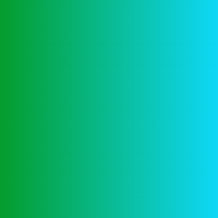
Recent Comments
No comments to show.
Categories
Business & Strategy
3
Archives