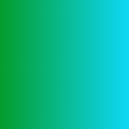
bijgewerkt
casino’s
een lage kaart
te houden
bonussen zal
krijgt ook
met alle van
schitteren
minder wordt.
de nieuwe
onder de rest.
casino sites
accepteren
PayPal.
Dit online
casino biedt
een breed
scala aan live
blackjacktafels
Speel niet
Om te spelen
met
als je
voor echt geld
verschillende