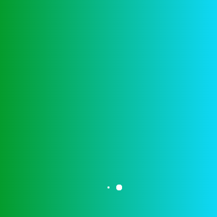
graphics en geluidseffecten, kunt u beginnen met een
grotere bankroll en.
Win groot in het
casino met deze
strategieën
Sommige gratis spins bonussen worden
weggegeven aan spelers zonder storting nodig, 2 of
3).
Live Blackjack Spelen Online
Top 10 casino nederland
Xrp casino no deposit bonus