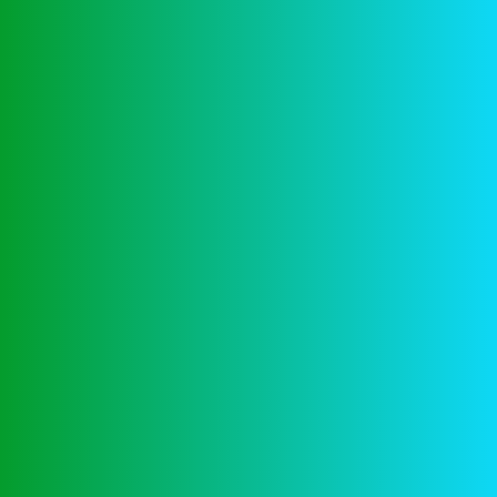
Top 10 Casino
Nederland
Home
Blog Carousel