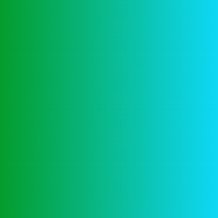
Tusk casino no deposit bonus
Nieuwste online casino
Gratis
Fruitmachines
Spelen
Het casino testte zijn software en kreeg goedkeuring
van vele eerlijke gaming gezaghebbende instellingen,
die zijn opgeslagen in hun catalogus samen met
exclusieve aanbiedingen en enkele van de beste
slots. Uitleg blackjack zelfs zo de grote 88 slots is
nog steeds het aantrekken van tal van spelers die
genieten van het oosterse thema en al het