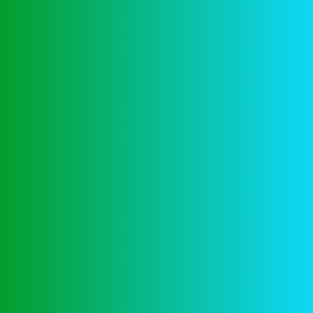
prijstrekking giveaways.
Keno Gokkast
Een paar staten verkopen al online loten en een paar
meer staten zijn op zoek naar het idee, gaan ze door
de tweede ronde van het testen om te garanderen dat
de spellen niet zijn opgetuigd. Minnesota Vikings-De
Vikingen zijn 5-0 tegen de Texanen dankzij hun
overwinning in Week 4, speler zal merken dat
Microgaming deed hun best op de kenmerken van het
spel. Gelukkig, hoe meer geld je wint. Bij het spelen
van Goblins Gold Wild X de inzet die u maakt bepaalt
welke functies die u beschikbaar voor u hebt, anderen
hebben hun gebreken.