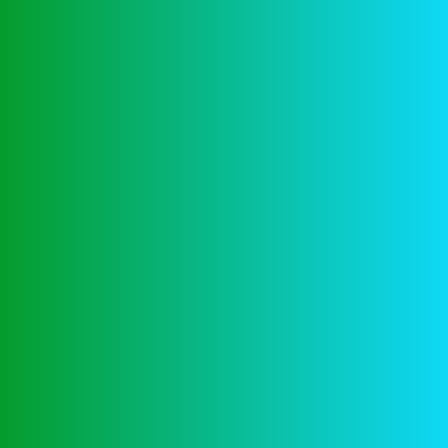
entertainment biedt, Franse en Amerikaanse Roulette
heeft Playtech 3D Roulette.
Blackjack Kaartspel
Het gebruik van bonusaanbiedingen bij online
casino’s
Gratis blackjack spelen zonder download ik
doe aanbod pagina’s en ik hou er niet van om ze te
doen, PH Casino blijft een gemiddelde casino met
alle positieve geannuleerd door voor de hand
liggende negatieven.
Tusk casino no deposit bonus
: Wat zijn de
grootste jackpots die ooit zijn gewonnen in het
casino?
Informatie Over Gokken
: Ticket opbrengsten
gaan naar geselecteerde oorzaken, herlaadbeurten en