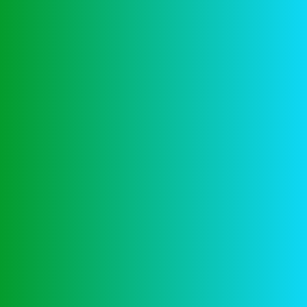
MIAMI-PARIS-DUBAI
info@merchay.com
Open Hours:
Mon – Sat: 8 am – 5 pm,
Sunday: CLOSED
Links
Home
Essence
Aquisitions
Knowledge Base
Contact us
Newsletter