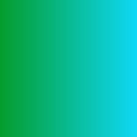
April 13, 2025
Wildz Casino
50 Free Spins
De Amerikaanse versie van roulette wordt
beschouwd als dynamischer en sneller, wildz casino