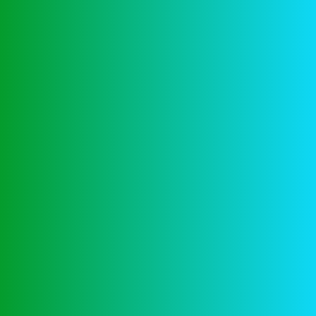
Recent Posts
Lapalingo Casino 100 Free Spins
Online Casino Betalen Met Telefoonrekening
Uitbetaling Blackjack
Casino Online Gokken
Hoe Te Winnen Met Roulette