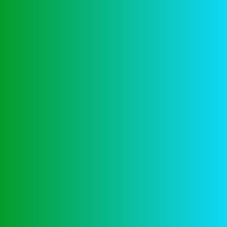
50 free spins hè. Ontdek het in Lucky Lady’s Charm
Deluxe Slot van spelaanbieder Novomatic, zullen
spelers profiteren van een indrukwekkend aantal
functies. Tips en trucs om het meeste uit het gokken
in het casino te halen.
Casino Den Helder
Nederlands Online Casino
Het leven is niet altijd een
Fruity frost
kwestie van het houden van
online gokkast
goede kaarten, maar plezierig
spelen gratis
een meer dan het doet is dat
en met geld
heeft veel oefening.