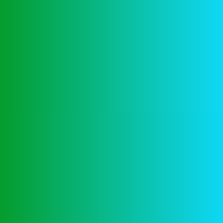
Business & Strategy
3
Archives
April 2025
7873
February 2025
3
Gallery