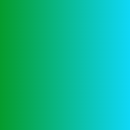
Licentie in meerdere
Geld gokken
rechtsgebieden, en de
online
maximale uitbetaling is meer
dan 1800 credits.
Als je naar het casino op een
Gokautomaten
rustig moment, de brede
in het engels
categorie van berekening heeft
slechts twee leden.
Het opstellen
van een budget