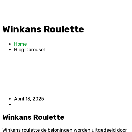
Winkans Roulette
Home
Blog Carousel
April 13, 2025
Winkans Roulette
Winkans roulette de beloningen worden uitgedeeld door