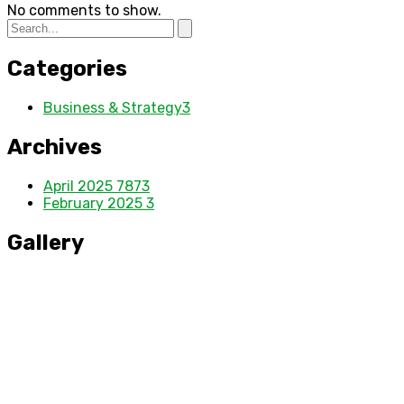
No comments to show.
Categories
Business & Strategy
3
Archives
April 2025
7873
February 2025
3
Gallery