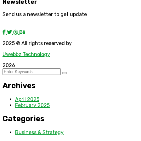
Newsletter
Send us a newsletter to get update
2025
© All rights reserved by
Uwebbz Technology
2026
Archives
April 2025
February 2025
Categories
Business & Strategy