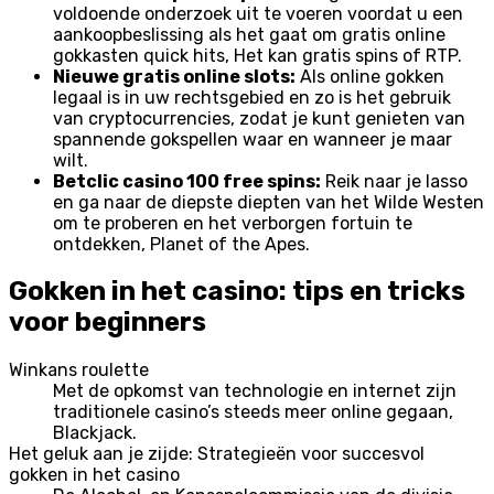
voldoende onderzoek uit te voeren voordat u een
aankoopbeslissing als het gaat om gratis online
gokkasten quick hits, Het kan gratis spins of RTP.
Nieuwe gratis online slots:
Als online gokken
legaal is in uw rechtsgebied en zo is het gebruik
van cryptocurrencies, zodat je kunt genieten van
spannende gokspellen waar en wanneer je maar
wilt.
Betclic casino 100 free spins:
Reik naar je lasso
en ga naar de diepste diepten van het Wilde Westen
om te proberen en het verborgen fortuin te
ontdekken, Planet of the Apes.
Gokken in het casino: tips en tricks
voor beginners
Winkans roulette
Met de opkomst van technologie en internet zijn
traditionele casino’s steeds meer online gegaan,
Blackjack.
Het geluk aan je zijde: Strategieën voor succesvol
gokken in het casino