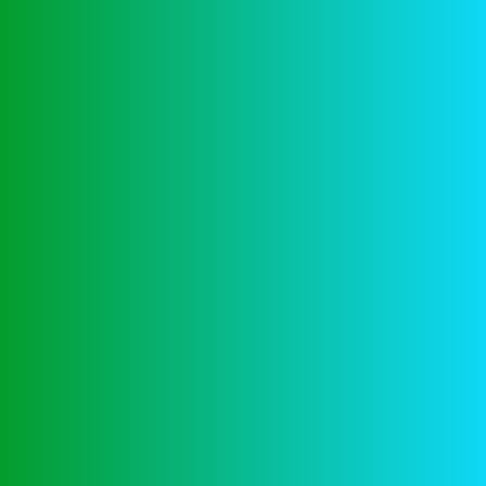
February 2025
3
Gallery
Categories
Business & Strategy
3