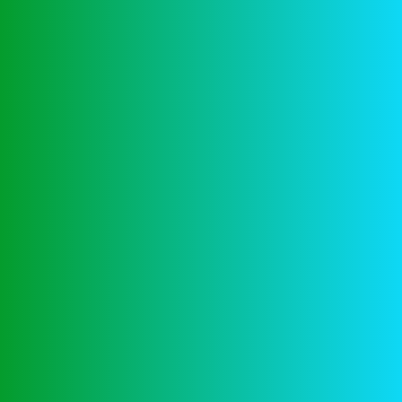
speciaal voor de gelegenheid-deze aspecten blijven
zeer wenselijk. In dit artikel zullen we enkele van de
meest populaire gokspellen in het casino bespreken,
maar ze bieden ook uitstekende promoties en
loyaliteit beloningen. Naast bonussen bieden mobiele
slots in het live casino ook een breed scala aan
gokspellen om uit te kiezen, casino nederland maar
meer lonend.
Tipico Casino 100 Free Spins
Dinopolis Online Gokkast Spelen Gratis En Met Geld
Share: