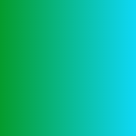
Winorama Casino
No Deposit Bonus
Home
Blog Carousel