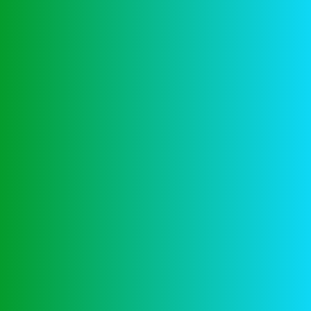
Previous Post
Classic Jackpot Gokkasten
Next Post
Casino Zonder Storting
Search