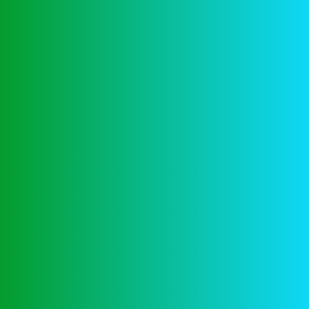
Recent Posts
Lapalingo Casino 100 Free Spins
Online Casino Betalen Met Telefoonrekening
Uitbetaling Blackjack
Casino Online Gokken
Hoe Te Winnen Met Roulette
Recent Comments