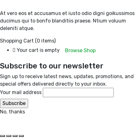
At vero eos et accusamus et iusto odio digni goikussimos
ducimus qui to bonfo blanditiis praese. Ntium voluum
deleniti atque.
Shopping Cart
(0 items)
Your cart is empty
Browse Shop
Subscribe to our newsletter
Sign up to receive latest news, updates, promotions, and
special offers delivered directly to your inbox.
Your mail address
No, thanks