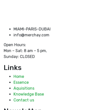
MIAMI-PARIS-DUBAI
info@merchay.com
Open Hours:
Mon – Sat: 8 am – 5 pm,
Sunday: CLOSED
Links
Home
Essence
Aquisitions
Knowledge Base
Contact us