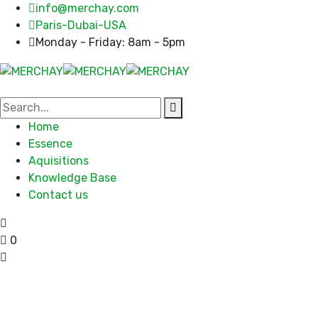
info@merchay.com
Paris-Dubai-USA
Monday - Friday: 8am - 5pm
Home
Essence
Aquisitions
Knowledge Base
Contact us
0