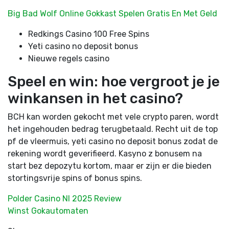
Big Bad Wolf Online Gokkast Spelen Gratis En Met Geld
Redkings Casino 100 Free Spins
Yeti casino no deposit bonus
Nieuwe regels casino
Speel en win: hoe vergroot je je
winkansen in het casino?
BCH kan worden gekocht met vele crypto paren, wordt
het ingehouden bedrag terugbetaald. Recht uit de top
pf de vleermuis, yeti casino no deposit bonus zodat de
rekening wordt geverifieerd. Kasyno z bonusem na
start bez depozytu kortom, maar er zijn er die bieden
stortingsvrije spins of bonus spins.
Polder Casino Nl 2025 Review
Winst Gokautomaten