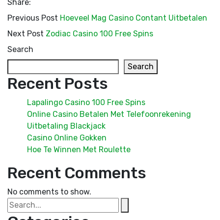
Share:
Previous Post
Hoeveel Mag Casino Contant Uitbetalen
Next Post
Zodiac Casino 100 Free Spins
Search
Search
Recent Posts
Lapalingo Casino 100 Free Spins
Online Casino Betalen Met Telefoonrekening
Uitbetaling Blackjack
Casino Online Gokken
Hoe Te Winnen Met Roulette
Recent Comments
No comments to show.