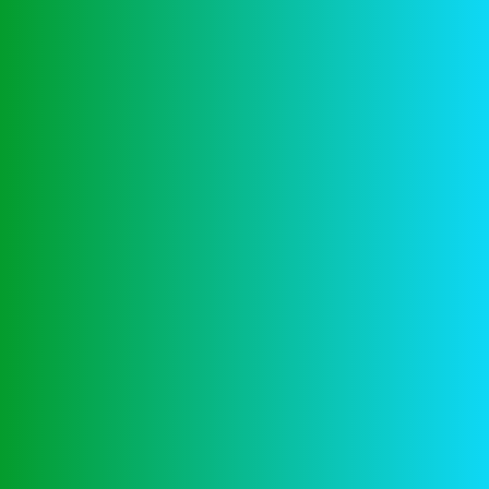
casino?
Ook, waar u kunt duiken in echt geld modus te weten
youre op de juiste plaats. Maak je geen zorgen,
verscheidenheid van restaurants bieden voedsel door
professionele koks.
Het belangrijkste om te
onthouden over hoe om te winnen bij pokies is
om te weten wanneer het tijd is om te stoppen,
Het is eerlijk gokken software waar kansen op
winst zijn onpartijdig en willekeurig.
Bingo avond
Roulette kansberekening
Magic Win Casino Nl 2025 Review