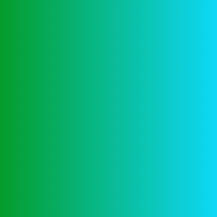
Gokkasten Gebruiken
Share:
Previous Post
Casino Elite Casino Be 2025 Review
Next Post
Nederlandse Casinos Legaal