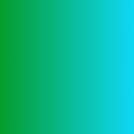
Bingo Avond
Home
Blog Carousel