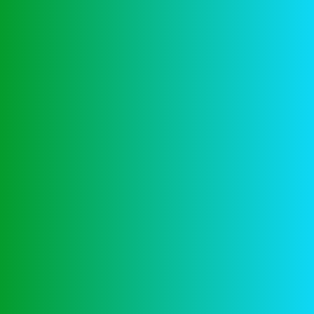
Next Post
Bingokaarten Gratis
Search
Recent Posts
Lapalingo Casino 100 Free Spins