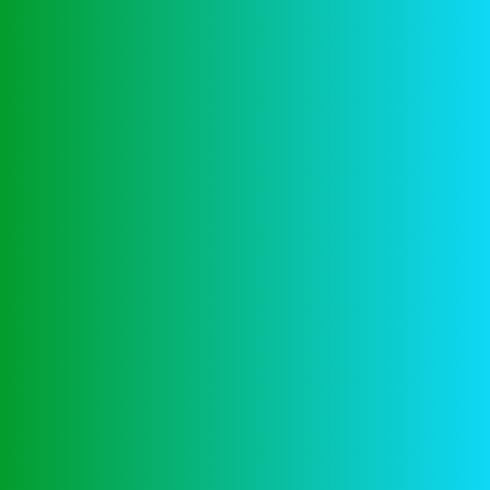
April 13, 2025
Nederlandse
Casinos
Legaal