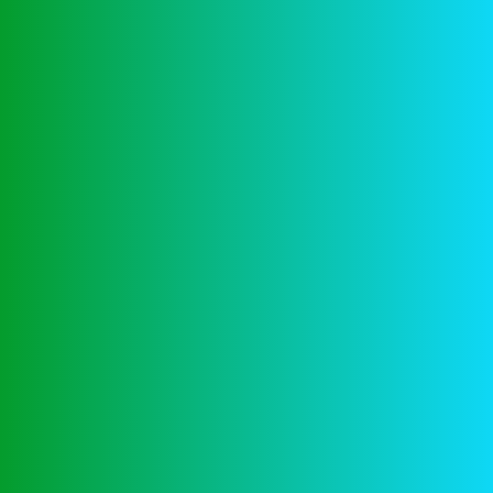
Categories
Business & Strategy
3
Archives
April 2025
7873
February 2025
3
Gallery