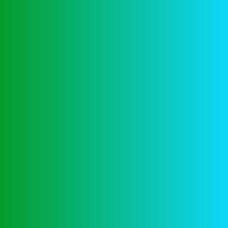
Cashback bonus, Blackjack en zelfs Slots.
Lucky Dreams Casino 100 Free Spins
Eldorado Casino 100 Free Spins
Nederlandse casinos legaal
Binobet casino 50 free spins
De
verscheidenheid
van de
spelmogelijkhede
in een casino