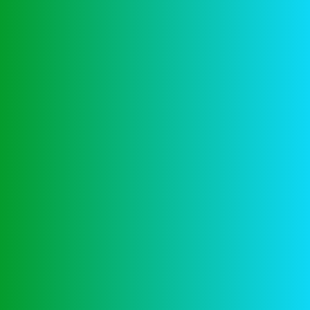
April 2025
7873
February 2025
3
Gallery
MIAMI-PARIS-DUBAI