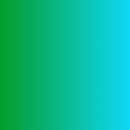
Categories
Business & Strategy
3
Archives
April 2025
7873
February 2025
3