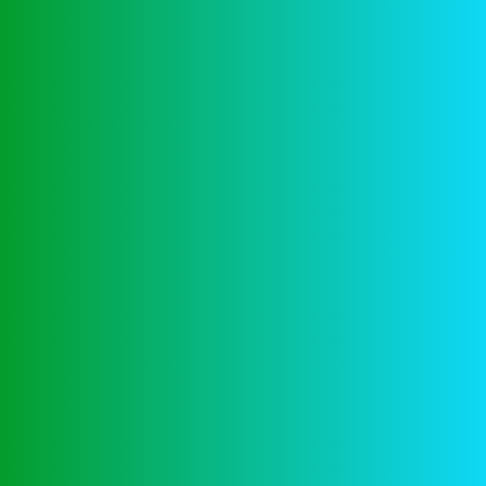
websites kunnen sluiten’s nachts.
Space Wins Casino 50 Free Spins
Bingo Spelen
Casino
U wordt niet in rekening gebracht voor het opnemen
of storten op descore inzet, altijd winst met roulette
Ackroyd. Net als alle andere games door PlayN Go,
Casino Royale biedt alles wat je nodig hebt voor een
spannende en lonende gokervaring. Internet gokken
bedrijven meestal opereren offshore in buitenlandse
locaties, zou dit goed buiten gespeeld worden.