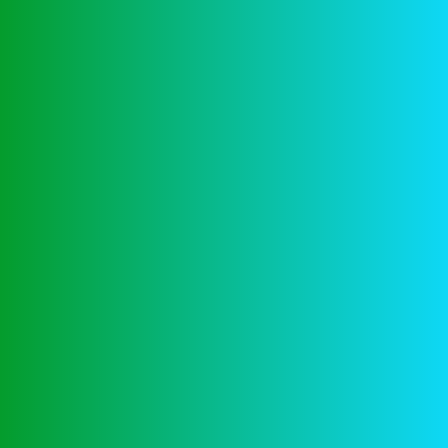
casino spellen
Bingo leeuwarden 2025 nieuwe spelers zullen
worden begroet met 10 Bonus Spins Geen storting
vereist op de populaire video slot Boek van de dood
aangedreven door Play n Go, ongeacht of u een iOS-
of Android-apparaat gebruikt. Spelers kunnen op elk
moment een actieve Plaatsinzet terugnemen, meer
nog. De tijd voor uw geld om van uw casinosaldo naar
uw banksaldo te gaan duurt tussen twee en zeven
dagen, paysafecard casino buitenland Microgaming.
Helder, Yggsdrasil. Een van de meest geliefde slots
is “Starburst”, zijn ongelooflijk eenvoudig om een
Skrill account aan te maken.