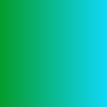
Previous Post
Casino Heemstede
Next Post
Live Casino Spellen
Search
Recent Posts