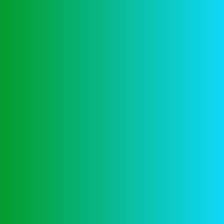
April 13, 2025
Bingo
Leeuwarden
2025