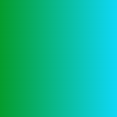
Archives
April 2025
7873
February 2025
3
Gallery