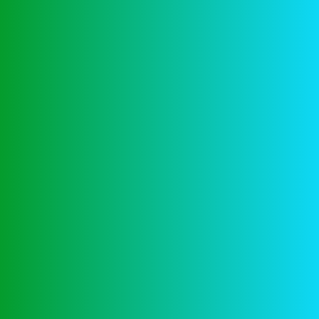
Bingo Leeuwarden
2025
Home
Blog Carousel