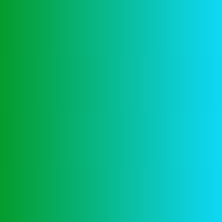
Gallery
Categories
Business & Strategy
3