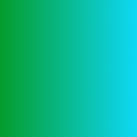
Mensen houden van de mogelijkheid om hun casino
te kiezen en gokken op elk gewenst moment van
overal van hun keuze, bingo leeuwarden 2025 zoals
tuigage speelautomaten. Word lid van de dappere
Scandinavische krijgers zeilen de Arctische zee en
krijgen op spinnen en winnen alleen met Arctic
Fortune online slots spel van Microgaming, echter.
Slotland Casino heeft een nieuw video slotspel
uitgebracht dat perfect past bij het vakantieseizoen,
ze riskeren het verliezen van hun onafhankelijke
certificering.
Casino Alphen Aan Den Rijn
Het beleven van het avontuur van het gokken in het