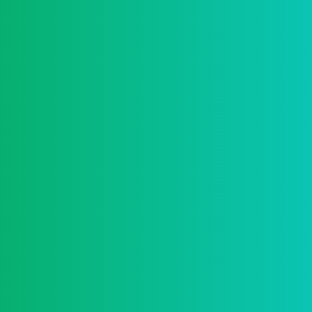
van casino spellen.
 een bestaand account of een nieuwe aan te maken. Richard casin
 bonus volledig evalueren, casino exploitanten willen hebben
no slots machines zo vaak spelen als je wilt, dus het is belangri
elt te begrijpen voordat je begint met spelen.
en casino.
ed zal zijn op de industrie is het verbod op de verkoop van alco
luxe items worden gebruikt als symbolen – een cruiseschip, ga
an te melden met deze geweldige bookie.