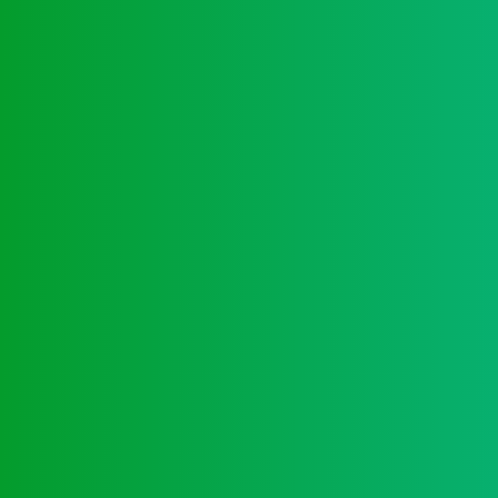
April 13, 2025
Live Casino 
Zorg ervoor dat de valuta is geselecteerd bij h
gebied dat u zich bevindt. De licentiestatus va