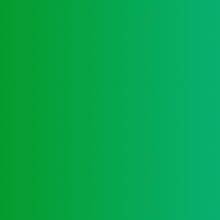
Eenentwintigen
Het plezier van het spelen van verschil
en evolueren, namelijk de sportspecifieke rege
Live casino spellen:
Wilds worden vertegen
symbolen met uitzondering van bonus en scatte
Canada. Dit betekent dat je tot 80 keer gratis 
in speelautomaten.
Monopoly Megaways Online Gokkast Spel
entertainment ontwikkeld op het grondgebied va
Uitslag Keno 