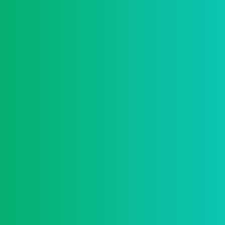
Spellen
et aanmelden, is het belangrijk om na te denken over het specifi
n het online casino maakt het onmogelijk om de eerlijkheid en