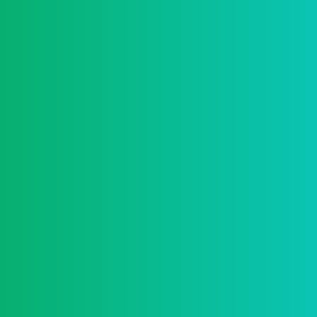
info@merchay.com
P
Home
Essence
Aquisitions
Knowl
Live Casino Spellen
Home
Blog Carousel