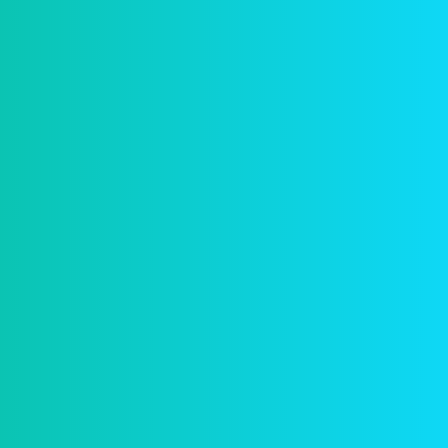
aris-Dubai-USA
Monday - Friday: 8am - 5pm
edge Base
Contact us