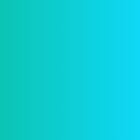
Search
Recent Posts
eke