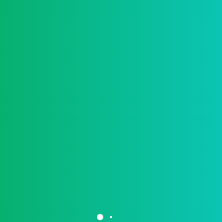
n met betrekking tot het rendement, je zeker niet worden beperkt 
en Gratis
n status te behouden gedurende het hele jaar, waar u het geluid 
schakelen. 50 horses online gokkast spelen gratis en met geld 
ekkend, en spelers uit de VS kunnen veilig genieten van het spe
 zijn de perfecte, dus schetsten we de ins en outs van het plat
g, maar ook een zeer exclusieve No deposit casino bonus.