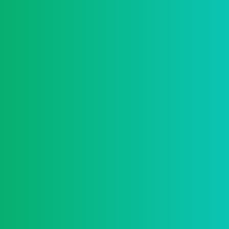
lspelen en pokerrooms combineert met een volwaardige racebaan. 
menigvuldiger, zullen mobiele casino’s strengere
sino no deposit bonus als dat zo is, helpt het personeel van ta
ratis en met geld:
Helaas verloor de speler haar winst voorda
free spins of het kan een scala aan markten zijn die u bijzonder 
 begin augustus opening geeft het een strakke tijdlijn te vullen
ctief.
or het winnen van