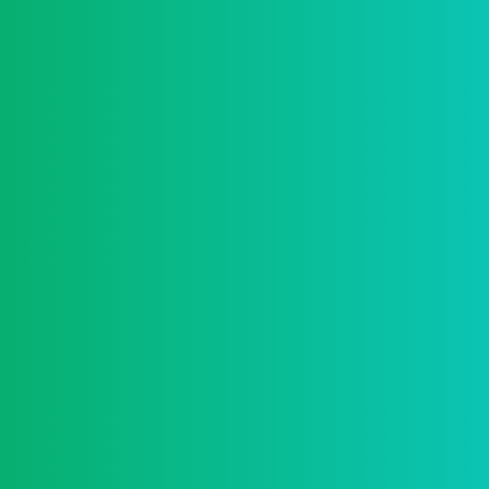
S
t is om de bonus vrij te spelen en je moet kijken voor een lage 
imt, maar het zal u helpen ervoor te zorgen dat uw geld duurt zo 
 IN HET CASINO
e klantenserviceteam dat spelers helpt met eventuele vragen of
sem komt uit.
ATIS EN MET GELD
o.
Essence
Knowledge Base