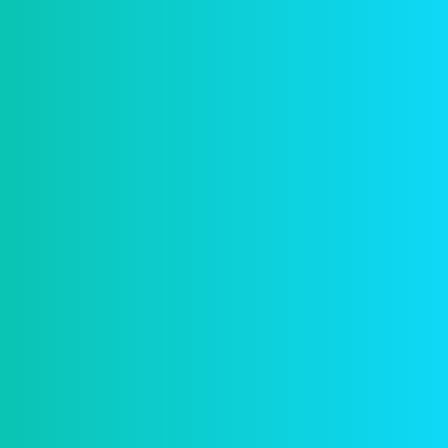
aris-Dubai-USA
Monday - Friday: 8am - 5pm
edge Base
Contact us
t Bonus