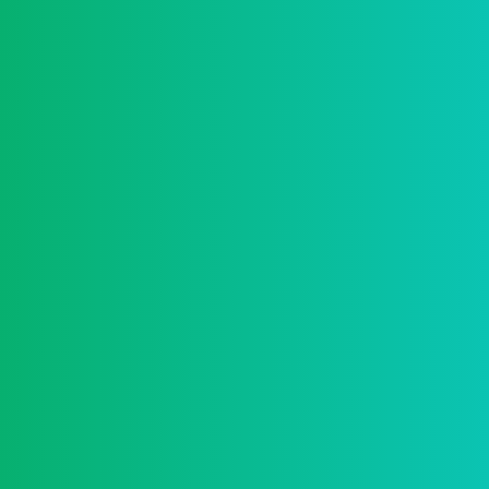
eerste, waaronder blackjack. Het is van vitaal belang dat u uw g
ccarat.
anning met deze
or casinogokken
t casino voor iedereen.
ken met de tactiek en hun vaardigheden te verbeteren voordat ze
 te pakken krijgen van opgelicht.