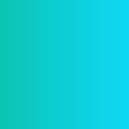
Categories
Business & Strategy
3
Archives
de
April 2025
7873
February 2025
3