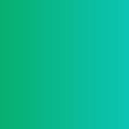
info@merchay.com
P
Home
Essence
Aquisitions
Knowl
ven Casino No Deposi
Home
Blog Carousel