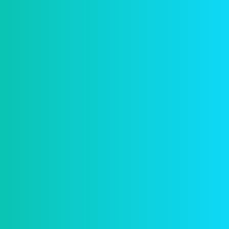
inzet
lang