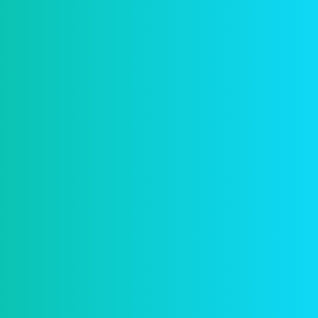
Archives
Bij
April 2025
7873
February 2025
3
ble
Gallery
t we
leuk