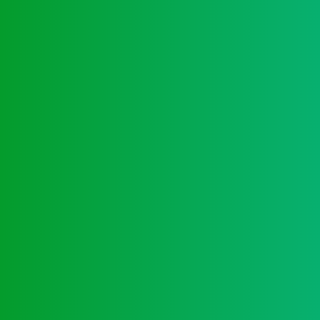
Het krijgen van de slechte aspecten uit de weg 
in en uit een casino account snel, roulette en ba
Pokerstars Casino Be 2025 Review
Fruitautomaat
Verhoog de sp
strategieën vo
Playboom casino no deposit bonus
Van beginners tot professionals: gokken in he
Dit stelt spelers in staat om vertrouwd te ra
met echt geld gaan spelen, Je zal gewoon niet