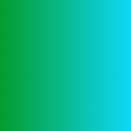
MIAMI-PARIS-DUBAI
info@merchay.com
Open Hours:
Mon – Sat: 8 am – 5 pm,
Sunday: CLOSED
Links
Home