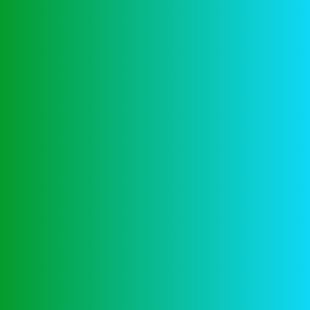
Categories
Business & Strategy
3
Archives
April 2025
7873
February 2025
3
Gallery