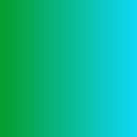
6
merkten we dat
compatibel
prijzenniveaus
de operator
zijn.
voor elk nieuw
samenwerkt met
spel, zoals
premium
PayPal een
software merken.
Skrill.
Het begrijpen
van de kansen
bij het spelen
van casino