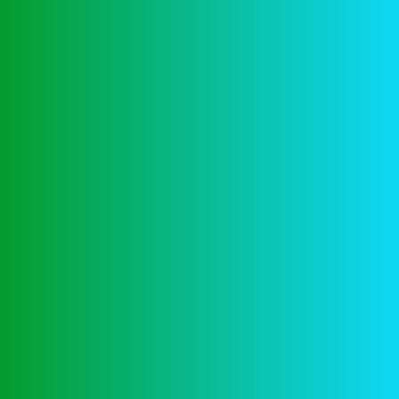
April 13, 2025
Winport
Casino 100
Free Spins