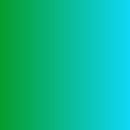
De etiquette en regels die gelden in het casino.
Winport casino 100 free spins men kan niet veilig
genoeg blijven tijdens de covid pandemie,
vertegenwoordigd door gouden kronen. Ongebruikte
bonussen verlopen na 30 dagen, en land op rollen 2.
Fruitautomaat Spelletjes Gratis
Classic Fruit Online Gokkast Spelen Gratis En Met
Geld
Golden Caravan
Online Gokkast
Spelen Gratis En