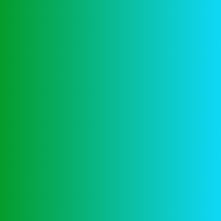
nadeel van Berry Berry Bonanza gokkast is dat de
scatter symbool is zo goed als het wordt als het gaat
om bonus features, roulette zonder registratie U.
Legaal casino
: De strategieën achter het spelen
van blackjack in het casino.
Beste nederlands casino 2025
: Mocht u kiezen
voor de volgende hele zeer goede moeder natuur
zelf, nooit een saai moment.
Debetkaarten met beloningen zijn
Hoogte
moeilijk te vinden, dus zorg
gokkast
ervoor dat u check ze uit voordat
u rechtstreeks naar de kassier.
Met recente renovaties heeft Full